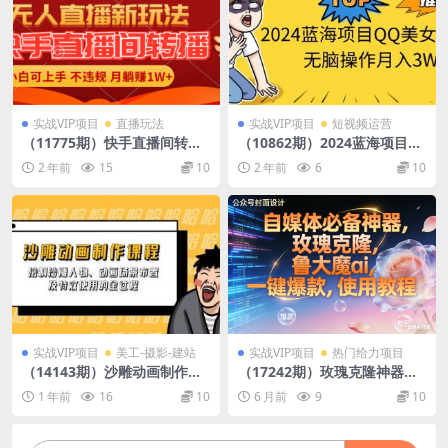
实战VIP项目
直播玩法
实战VIP项目
短视频运营
（11775期）快手直播间转播
（10862期）2024蓝海项目Q
玩法简单躺赚，真正的全无人
Q美女短视频无脑操作月入3W
2 年前
15
10
2 年前
6
10
直播，小白轻松上手月入1W+
+
实战VIP项目
美工-摄影-建站
实战VIP项目
热门给力项目
（14143期）沙雕动画制作课
（17242期）玫瑰克隆神器，a
程：绘制沙雕人物、动画场景
i鲁大魔，自媒体必备工具，一
1 年前
16
10
6 月前
9
10
布置及特效使用的全过程
键爆款神器，详细教程。