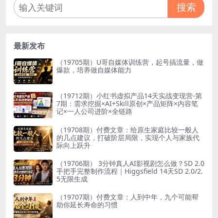
搜索
最新发布
（19705期）U哥自媒体训练营，起号搞流量，做
爆款，培养做自媒体能力
（19712期）小红书虚拟产品14天实战变现营-第
7期：需求挖掘×AI+Skill原创×产品矩阵×内容笔
记×一人公司进阶×全链路
（19708期）付费文章：给原生家庭比较一般人
的几点建议，打破阶层局限，实现个人与家族代
际向上跃升
（19706期） 3分钟真人AI影视剧怎么做？SD 2.0
手把手完整制作流程｜Higgsfield 14天SD 2.0/2.
5无限生成
（19707期）付费文章：人到中年，九个可能帮
助你延长寿命的习惯