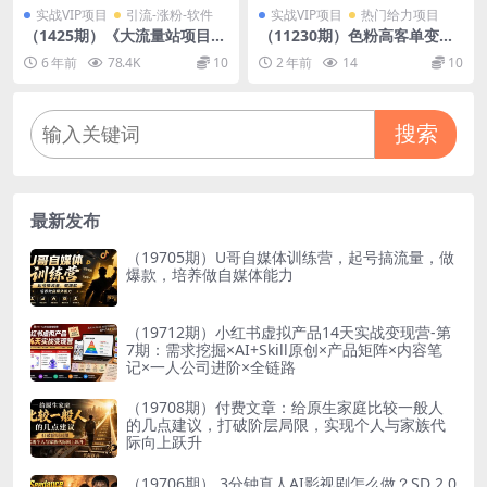
实战VIP项目
引流-涨粉-软件
实战VIP项目
热门给力项目
（1425期）《大流量站项目1.
（11230期）色粉高客单变
0+2.0》打造日ip10W+高流量
现，一单100＋ 轻松日入100
6 年前
78.4K
10
2 年前
14
10
站，前期很累后期躺赚
0,vx加到频繁
搜索
最新发布
（19705期）U哥自媒体训练营，起号搞流量，做
爆款，培养做自媒体能力
（19712期）小红书虚拟产品14天实战变现营-第
7期：需求挖掘×AI+Skill原创×产品矩阵×内容笔
记×一人公司进阶×全链路
（19708期）付费文章：给原生家庭比较一般人
的几点建议，打破阶层局限，实现个人与家族代
际向上跃升
（19706期） 3分钟真人AI影视剧怎么做？SD 2.0