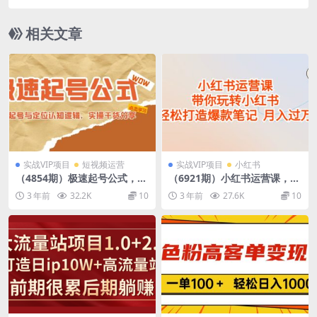
流量，快速起号（26节课）
相关文章
实战VIP项目
短视频运营
实战VIP项目
小红书
（4854期）极速起号公式，个
（6921期）小红书运营课，带
人ip起号与定位认知逻辑，实
你玩转小红书，轻松打造爆款
3 年前
32.2K
10
3 年前
27.6K
10
操干货分享(无中创水印)
笔记 月入过万