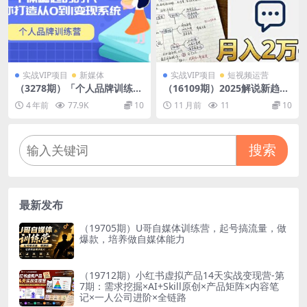
实战VIP项目
新媒体
实战VIP项目
短视频运营
（3278期）「个人品牌训练
（16109期）2025解说新趋
营」个体崛起的时代，为你打
势，中视频规则+账号定位+爆
4 年前
77.9K
10
11 月前
11
10
造从0到1变现系统（12节视频
款文案+剪辑技巧，月入2万+
课）
搜索
最新发布
（19705期）U哥自媒体训练营，起号搞流量，做
爆款，培养做自媒体能力
（19712期）小红书虚拟产品14天实战变现营-第
7期：需求挖掘×AI+Skill原创×产品矩阵×内容笔
记×一人公司进阶×全链路