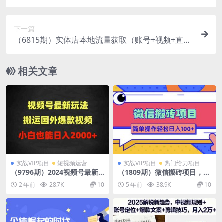
10W+爆款微头条，一条龙傻瓜式玩法…
下一篇
（6815期）实体店本地流量获取（账号+视频+直播
+团购设计实操）引流获客+同城流量曝光
相关文章
实战VIP项目
短视频运营
实战VIP项目
热门给力项目
（9796期）2024视频号最新
（1809期）微信搬砖项目，简
玩法，搬运国外爆款视频，10
单几步操作即可轻松日入100+
2 年前
28.7K
10
5 年前
38.9K
10
0%过原创，小白也能日入200
【批量操作赚更多】
0+