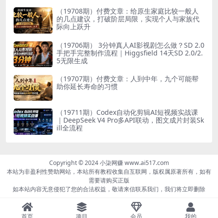
（19708期）付费文章：给原生家庭比较一般人
的几点建议，打破阶层局限，实现个人与家族代
际向上跃升
（19706期） 3分钟真人AI影视剧怎么做？SD 2.0
手把手完整制作流程｜Higgsfield 14天SD 2.0/2.
5无限生成
（19707期）付费文章：人到中年，九个可能帮
助你延长寿命的习惯
（19711期）Codex自动化剪辑AI短视频实战课
｜DeepSeek V4 Pro多API联动，图文成片封装Sk
ill全流程
Copyright © 2024 小柒网赚 www.ai517.com
本站为非盈利性赞助网站，本站所有教程收集自互联网，版权属原著所有，如有
需要请购买正版
如本站内容无意侵犯了您的合法权益，敬请来信联系我们，我们将立即删除
首页
项目
会员
我的