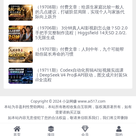
（19708期）付费文章：给原生家庭比较一般人
的几点建议，打破阶层局限，实现个人与家族代
际向上跃升
（19706期） 3分钟真人AI影视剧怎么做？SD 2.0
手把手完整制作流程｜Higgsfield 14天SD 2.0/2.
5无限生成
（19707期）付费文章：人到中年，九个可能帮
助你延长寿命的习惯
（19711期）Codex自动化剪辑AI短视频实战课
｜DeepSeek V4 Pro多API联动，图文成片封装Sk
ill全流程
Copyright © 2024 小柒网赚 www.ai517.com
本站为非盈利性赞助网站，本站所有教程收集自互联网，版权属原著所有，如有
需要请购买正版
如本站内容无意侵犯了您的合法权益，敬请来信联系我们，我们将立即删除
首页
项目
会员
我的