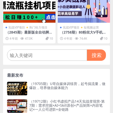
实战VIP项目
热门给力项目
实战VIP项目
短视频运营
（2845期）最新版全自动脚本
（2758期）80粉丝大V手机摄
聊天挂机漂流瓶项目，单窗口
影实战课，10W+小白逆袭摄
4 年前
47.0K
10
4 年前
74.4K
10
稳定每天收益100+
影达人，简单高级易学（95节
课）
搜索
最新发布
（19705期）U哥自媒体训练营，起号搞流量，做
爆款，培养做自媒体能力
（19712期）小红书虚拟产品14天实战变现营-第
7期：需求挖掘×AI+Skill原创×产品矩阵×内容笔
记×一人公司进阶×全链路