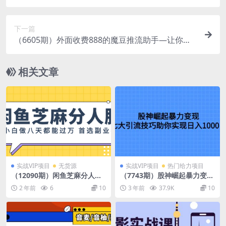
+精准粉丝 转化超高收入超稳
下一篇
（6605期）外面收费888的魔豆推流助手—让你实
现各大平台0粉开播【永久脚本+详细教程
相关文章
实战VIP项目
无货源
实战VIP项目
热门给力项目
（12090期）闲鱼芝麻分人
（7743期）股神崛起暴力变
脉，小白做八天，都能过万！
现，七大引流技巧助你实现日
2 年前
6
10
3 年前
37.9K
10
首选副业！
入1000＋，按照流程操作，
没…