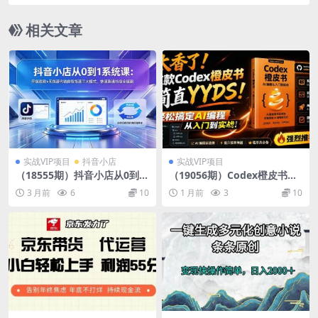
材+教程】日赚500+
相关文章
实战VIP项目
抖音小店
实战VIP项目
（18555期）抖音小店从0到1
（19056期）Codex橙皮书简
系统课：开店流程+无货源代
直YYDS，非官方开源的Code
3 月前
6
10
1 月前
3
10
销自有货源三大模式，快速跑
x全链路指南，轻松搞定AI编
通抖店全链路
程入门到实战【文档】