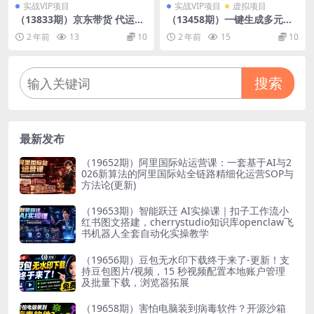
实战VIP项目
实战VIP项目
虚拟项目
（13833期）京东带货 代运营
（13458期）一键生成多元化
利润55分 告别年终焦虑 年底
创意小说条条原创变现快操作
2 年前
13
10
2 年前
15
10
不打烊 持续现金流
简单日入2000＋
搜索
最新发布
（19652期）阿里国际站运营课：一套基于AI与2
026新算法的阿里国际站全链路精细化运营SOP与
方法论(更新)
（19653期）智能跃迁 AI实操课｜扣子工作流小
红书图文搭建，cherrystudio知识库openclaw飞
书机器人全套自动化实操教学
（19656期）豆包无水印下载终于来了-更新！支
持豆包图片/视频，15 秒视频配置本地账户管理
及批量下载，浏览器拓展
（19658期）害怕电脑装到病毒软件？开源沙箱