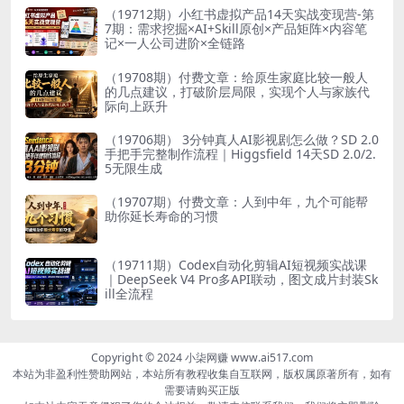
（19712期）小红书虚拟产品14天实战变现营-第
7期：需求挖掘×AI+Skill原创×产品矩阵×内容笔
记×一人公司进阶×全链路
（19708期）付费文章：给原生家庭比较一般人
的几点建议，打破阶层局限，实现个人与家族代
际向上跃升
（19706期） 3分钟真人AI影视剧怎么做？SD 2.0
手把手完整制作流程｜Higgsfield 14天SD 2.0/2.
5无限生成
（19707期）付费文章：人到中年，九个可能帮
助你延长寿命的习惯
（19711期）Codex自动化剪辑AI短视频实战课
｜DeepSeek V4 Pro多API联动，图文成片封装Sk
ill全流程
Copyright © 2024 小柒网赚 www.ai517.com
本站为非盈利性赞助网站，本站所有教程收集自互联网，版权属原著所有，如有
需要请购买正版