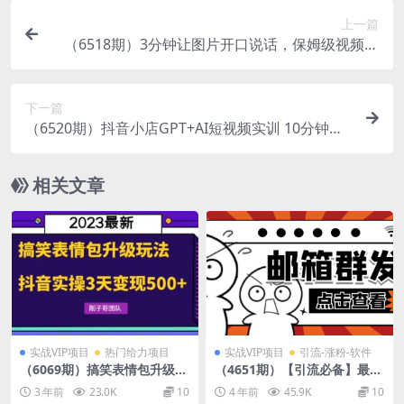
上一篇
（6518期）3分钟让图片开口说话，保姆级视频教
程（附免费制作工具）
下一篇
（6520期）抖音小店GPT+AI短视频实训 10分钟做
一条爆款带货视频 7天引爆销量（更新）
相关文章
实战VIP项目
热门给力项目
实战VIP项目
引流-涨粉-软件
（6069期）搞笑表情包升级玩
（4651期）【引流必备】最新
法，简单操作，抖音实操3天
QQ邮箱群发助手【永久脚本
3 年前
23.0K
10
4 年前
45.9K
10
变现500+
+详细教程】