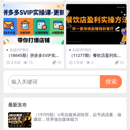
实战VIP项目
实战VIP项目
（18045期）拼多多SVIP实操
（11277期）餐饮店盈利实操
课-26年4月，截流卡大促+无
方法：教你怎样开一家持续能
4 月前
15
10
2 年前
3
10
痕涨价+无限群爆款+AI赋能爆
赚钱的餐厅（25节）
单新玩法，带你打爆店铺
搜索
最新发布
（19705期）U哥自媒体训练营，起号搞流量，做
爆款，培养做自媒体能力