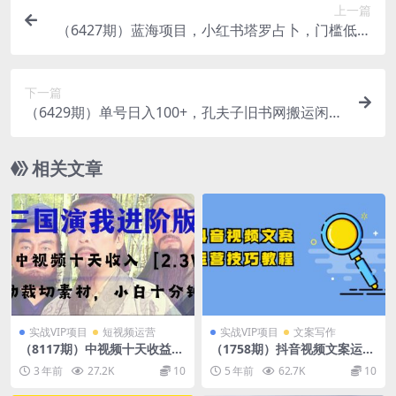
上一篇
（6427期）蓝海项目，小红书塔罗占卜，门槛低，
传播快，一部手机月入3w+
下一篇
（6429期）单号日入100+，孔夫子旧书网搬运闲
鱼，长期靠谱副业项目（教程+软件）
相关文章
实战VIP项目
短视频运营
实战VIP项目
文案写作
（8117期）中视频十天收益2
（1758期）抖音视频文案运营
w＋，多平台爆火项目——三
技巧教程：注册-养号-发作品-
3 年前
27.2K
10
5 年前
62.7K
10
国演我高阶版，小白十分钟上
涨粉方法（10节视频课）
手