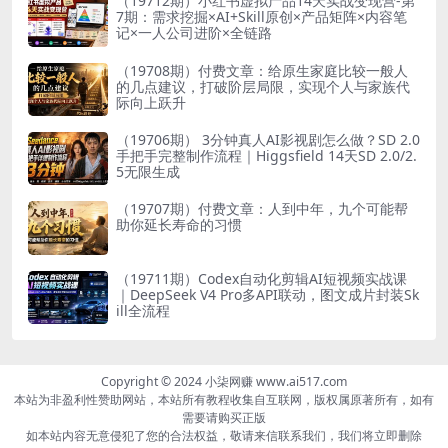
（19712期）小红书虚拟产品14天实战变现营-第
7期：需求挖掘×AI+Skill原创×产品矩阵×内容笔
记×一人公司进阶×全链路
（19708期）付费文章：给原生家庭比较一般人
的几点建议，打破阶层局限，实现个人与家族代
际向上跃升
（19706期） 3分钟真人AI影视剧怎么做？SD 2.0
手把手完整制作流程｜Higgsfield 14天SD 2.0/2.
5无限生成
（19707期）付费文章：人到中年，九个可能帮
助你延长寿命的习惯
（19711期）Codex自动化剪辑AI短视频实战课
｜DeepSeek V4 Pro多API联动，图文成片封装Sk
ill全流程
Copyright © 2024 小柒网赚 www.ai517.com
本站为非盈利性赞助网站，本站所有教程收集自互联网，版权属原著所有，如有
需要请购买正版
如本站内容无意侵犯了您的合法权益，敬请来信联系我们，我们将立即删除