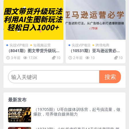
实战VIP项目
短视频运营
实战VIP项目
跨境电商
（8041期）图文带货升级玩法
（10531期）亚马逊运营必
2.0分享，利用AI生图新玩
学： SP广告进阶打法，从广
3 年前
17.0K
10
2 年前
10
10
法，每天半小时轻松日入1000
告核心到打造爆款链接-15节
+
课
搜索
最新发布
（19705期）U哥自媒体训练营，起号搞流量，做
爆款，培养做自媒体能力