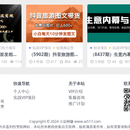
门给力项目
实战VIP项目
短视频运营
创业项目
实战VIP项
网首发相亲
（5902期）抖音旅游图文
（8437期）生意内
女粉通吃
带货项目，每天半小时发
段：行业内幕、冷门
145
11.4K
10
3 年前
417
856
27.4K
10
3 年前
43
187
现7000
景点图片日入500+长期稳
业、尾货处理、废品
定项目
收、空手套白狼..
快速导航
关于本站
联
个人中心
VIP介绍
实战VIP项目
客服咨询
，视
推广计划
付费
Copyright © 2024 小柒网赚 www.ai517.com
为非盈利性赞助网站，本站所有教程收集自互联网，版权属原著所有，如有需要请购