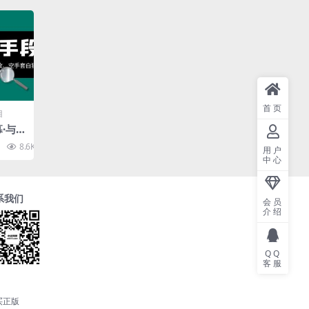
首页
目
幕·与手
行
8.6K
10
用户
回
中心
系我们
会员
介绍
QQ
客服
买正版