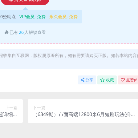
10赞助点
VIP会员:
免费
永久会员:
免费
已有
26
人解锁查看
程收集自互联网，版权属原著所有，如有需要请购买正版。如若本站内容
分享
收藏
点赞(
6
上一篇
下一篇
超详细保
（6349期）市面高端12800米6月短剧玩法(抖音
6节课）
+快手+B站+视频号)日入1000-5000(无水印)