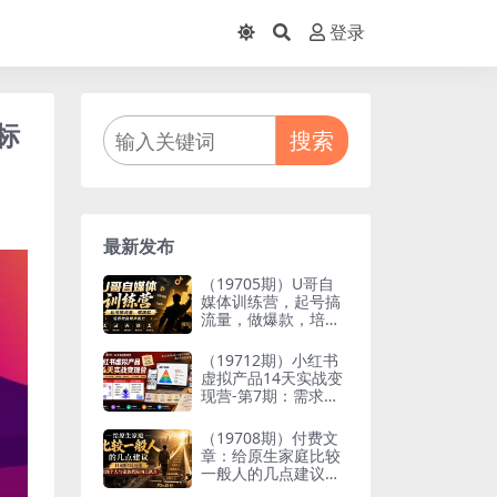
登录
标
搜索
最新发布
（19705期）U哥自
媒体训练营，起号搞
流量，做爆款，培养
做自媒体能力
（19712期）小红书
虚拟产品14天实战变
现营-第7期：需求挖
掘×AI+Skill原创×产
品矩阵×内容笔记×一
（19708期）付费文
人公司进阶×全链路
章：给原生家庭比较
一般人的几点建议，
打破阶层局限，实现