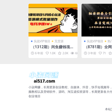
实战VIP项目
无货源
实战VIP项目
热
（1312期）闲鱼赚钱项目
（8781期）全
5月核心玩法，无货源模式
群暴力引流男粉
6 年前
1.0K
2.0K
68.8K
3 年前
10
71
批量操作，每月净赚1W+
变现玩法，单日变
（共2节视频）
+保姆教学1.0
小柒网赚，长期更新创业教程、自媒体、抖音，快手短视频等
频教程以及营销软件、源码、淘宝虚拟资源等，长期更新各大
创业项目
本站