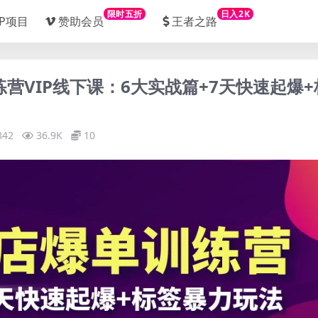
限时五折
日入2K
IP项目
赞助会员
王者之路
练营VIP线下课：6大实战篇+7天快速起爆+
842
36.9K
10