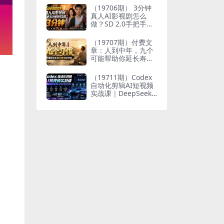
个人与家族代际向上
（19706期） 3分钟
跃升
真人AI影视剧怎么
做？SD 2.0手把手完
整制作流程｜Higgsfi
eld 14天SD 2.0/2.5
（19707期）付费文
无限生成
章：人到中年，九个
可能帮助你延长寿命
的习惯
（19711期）Codex
自动化剪辑AI短视频
实战课｜DeepSeek
V4 Pro多API联动，
图文成片封装Skill全
流程