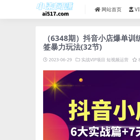
网站首页
V
（6348期）抖音小店爆单训
签暴力玩法(32节)
2023-06-29
实战VIP项目
短视频运营