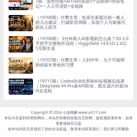
7期：需求挖掘×AI+Skill原创×产品矩阵×内容笔
记×一人公司进阶×全链路
（19708期）付费文章：给原生家庭比较一般人
的几点建议，打破阶层局限，实现个人与家族代
际向上跃升
（19706期） 3分钟真人AI影视剧怎么做？SD 2.0
手把手完整制作流程｜Higgsfield 14天SD 2.0/2.
5无限生成
（19707期）付费文章：人到中年，九个可能帮
助你延长寿命的习惯
（19711期）Codex自动化剪辑AI短视频实战课
｜DeepSeek V4 Pro多API联动，图文成片封装Sk
ill全流程
Copyright © 2024 小柒网赚 www.ai517.com
本站为非盈利性赞助网站，本站所有教程收集自互联网，版权属原著所有，如有
需要请购买正版
如本站内容无意侵犯了您的合法权益，敬请来信联系我们，我们将立即删除