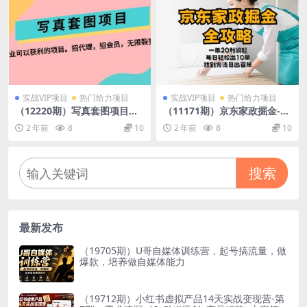
实战VIP项目
热门给力项目
实战VIP项目
热门给力项目
（12220期）写真套图项目：
（11171期）京东家政掘金-全
抄作业可以获利的项目。招代
攻略 一单利润20-40之间轻松
2 年前
8
10
2 年前
8
10
理，招会员，无限裂变变现
上手
搜索
最新发布
（19705期）U哥自媒体训练营，起号搞流量，做
爆款，培养做自媒体能力
（19712期）小红书虚拟产品14天实战变现营-第