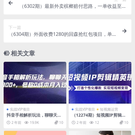
（6302期）最新外卖槟榔赔付思路，一单收益至少
300+（仅揭秘）
下一篇
（6304期）外面收费1280的回森抢红包项目，单号
5-10+【脚本+详细教程】
相关文章
实战VIP项目
实战VIP项目
短视频运营
抖音手相解析玩法，聊聊天日
（12274期）短视频IP剪辑精
入300+，号称0成本月入过万
英班：复刻爆款秘籍，打造个
2 年前
19.9K
10
2 年前
12
10
性化爆款 实现短视频变现