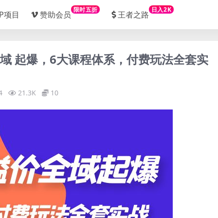
限时五折
日入2K
IP项目
赞助会员
王者之路
 全域 起爆，6大课程体系，付费玩法全套实
4
21.3K
10