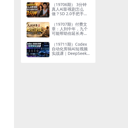
个人与家族代际向上
（19706期） 3分钟
跃升
真人AI影视剧怎么
做？SD 2.0手把手完
整制作流程｜Higgsfi
eld 14天SD 2.0/2.5
（19707期）付费文
无限生成
章：人到中年，九个
可能帮助你延长寿命
的习惯
（19711期）Codex
自动化剪辑AI短视频
实战课｜DeepSeek
V4 Pro多API联动，
图文成片封装Skill全
流程