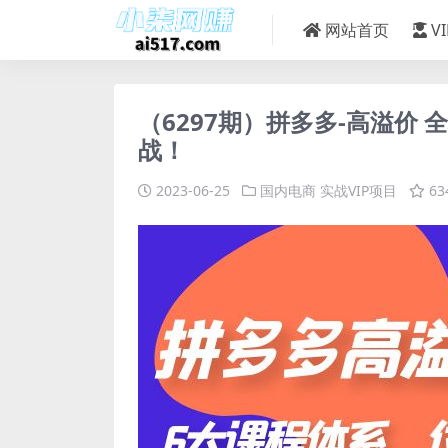
网站首页
V
（6297期）拼多多-高溢价
战！
2023-06-25
国内电商
实战VIP项目
63