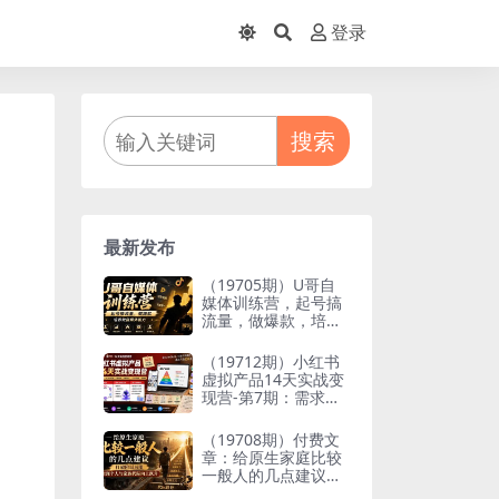
登录
搜索
最新发布
（19705期）U哥自
媒体训练营，起号搞
流量，做爆款，培养
做自媒体能力
（19712期）小红书
虚拟产品14天实战变
现营-第7期：需求挖
掘×AI+Skill原创×产
品矩阵×内容笔记×一
（19708期）付费文
人公司进阶×全链路
章：给原生家庭比较
一般人的几点建议，
打破阶层局限，实现