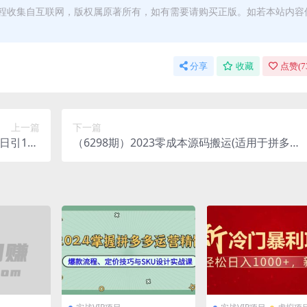
程收集自互联网，版权属原著所有，如有需要请购买正版。如若本站内容
分享
收藏
点赞(
7
上一篇
下一篇
日引100
（6298期）2023零成本源码搬运(适用于拼多
现500+
多、淘宝、闲鱼、转转)