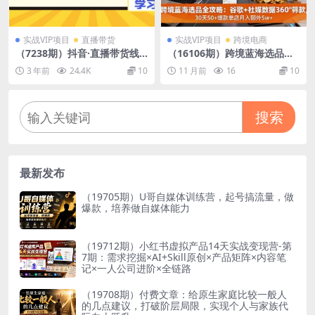
实战VIP项目
直播带货
实战VIP项目
跨境电商
（7238期）抖音·直播带货线
（16106期）跨境蓝海选品全
上课，单品打爆最新玩法（12
攻略：谷歌+社媒数据360°筛
3 年前
24.4K
10
11 月前
16
10
节课）
款,30天50+爆款单店月入额外
5w+
搜索
最新发布
（19705期）U哥自媒体训练营，起号搞流量，做
爆款，培养做自媒体能力
（19712期）小红书虚拟产品14天实战变现营-第
7期：需求挖掘×AI+Skill原创×产品矩阵×内容笔
记×一人公司进阶×全链路
（19708期）付费文章：给原生家庭比较一般人
的几点建议，打破阶层局限，实现个人与家族代