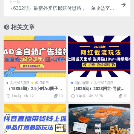
下一篇
（6302期）最新外卖槟榔赔付思路，一单收益至少
300+（仅揭秘）
相关文章
实战VIP项目
虚拟项目
国内电商
实战VIP项目
（15355期）24小时Ad圈子懂
（5826期）2023网红·同款截
广告挂机 单机单日500+可矩
流玩法【初级+高级课程】上
1 年前
12
10
3 年前
38.7K
10
阵式放大 设备越多 收益越大…
架当天出单 当月破10w+持续
爆单