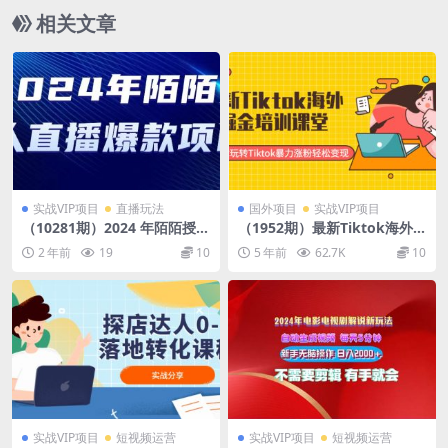
相关文章
实战VIP项目
直播玩法
国外项目
实战VIP项目
（10281期）2024 年陌陌授权
（1952期）最新Tiktok海外
无人直播爆款项目
掘金培训课堂：带你玩转Tikt
2 年前
19
10
5 年前
62.7K
10
ok暴力涨粉轻松变现
实战VIP项目
短视频运营
实战VIP项目
短视频运营