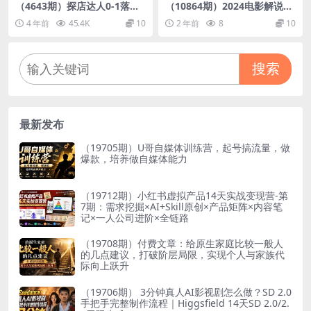
（4643期）探店达人0-1落地
（10864期）2024电影解说新
转化课程：实战分享，让探店
玩法 自动生成视频 每天三分
4 年前
45.4K
10
2 年前
8
10
成为你的副业！
钟 小白无脑操作 日入2000+
…
搜索
最新发布
（19705期）U哥自媒体训练营，起号搞流量，做
爆款，培养做自媒体能力
（19712期）小红书虚拟产品14天实战变现营-第
7期：需求挖掘×AI+Skill原创×产品矩阵×内容笔
记×一人公司进阶×全链路
（19708期）付费文章：给原生家庭比较一般人
的几点建议，打破阶层局限，实现个人与家族代
际向上跃升
（19706期） 3分钟真人AI影视剧怎么做？SD 2.0
手把手完整制作流程｜Higgsfield 14天SD 2.0/2.