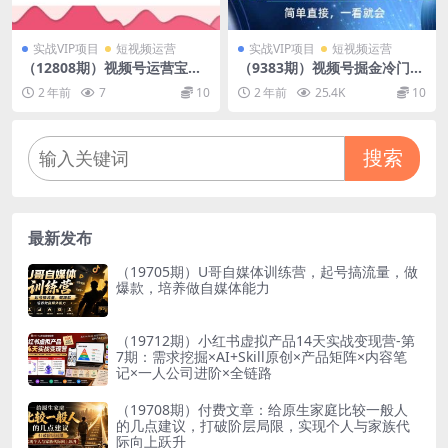
实战VIP项目
短视频运营
实战VIP项目
短视频运营
（12808期）视频号运营宝
（9383期）视频号掘金冷门玩
典：涵盖话术技巧、选品策
法，三国星座赛道，日入四位
2 年前
7
10
2 年前
25.4K
10
略、实战拆解爆款直播案例
数（教程+素材）
搜索
最新发布
（19705期）U哥自媒体训练营，起号搞流量，做
爆款，培养做自媒体能力
（19712期）小红书虚拟产品14天实战变现营-第
7期：需求挖掘×AI+Skill原创×产品矩阵×内容笔
记×一人公司进阶×全链路
（19708期）付费文章：给原生家庭比较一般人
的几点建议，打破阶层局限，实现个人与家族代
际向上跃升