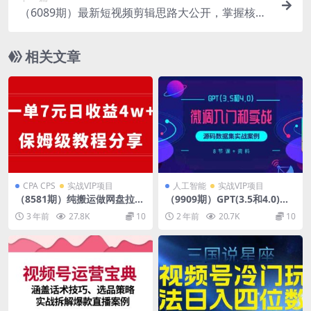
（6089期）最新短视频剪辑思路大公开，掌握核心
流量密码，你的视频也能快速起飞
相关文章
CPA CPS
实战VIP项目
人工智能
实战VIP项目
（8581期）纯搬运做网盘拉新
（9909期）GPT(3.5和4.0)微
一单7元，最高单日收益40000
调入门和实战，源码数据集实
3 年前
27.8K
10
2 年前
20.7K
10
+（保姆级教程）
战案例（8节课+资料）