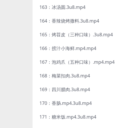
163：冰汤圆.3u8.mp4
164：香辣烧烤撒料.3u8.mp4
165：烤苕皮（三种口味）.3u8.mp4
166：捞汁小海鲜.mp4.mp4
167：泡鸡爪（五种口味）.mp4.mp4
168：梅菜扣肉.3u8.mp4
169：四川腊肉.3u8.mp4
170：香肠.mp4.3u8.mp4
171：糖米饭.mp4.3u8.mp4