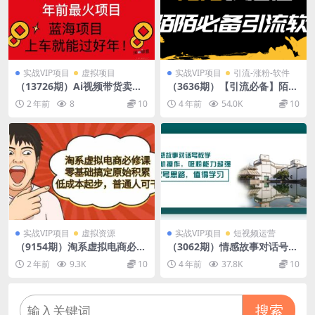
实战VIP项目
虚拟项目
实战VIP项目
引流-涨粉-软件
（13726期）Ai视频带货卖春
（3636期）【引流必备】陌陌
联全新简单无脑玩法，年前最
改定位，真机站街软件，陌陌
2 年前
8
10
4 年前
54.0K
10
火爆项目，爆单过好年
必备引流软件
实战VIP项目
虚拟资源
实战VIP项目
短视频运营
（9154期）淘系虚拟电商必修
（3062期）情感故事对话号教
课，零基础搞定原始积累，低
学，手机操作，吸粉能力超强
2 年前
9.3K
10
4 年前
37.8K
10
成本起步，普通人可干
的起号思路，值得学习
搜索