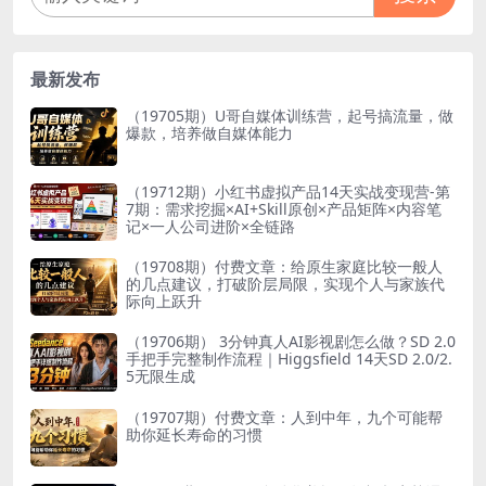
最新发布
（19705期）U哥自媒体训练营，起号搞流量，做
爆款，培养做自媒体能力
（19712期）小红书虚拟产品14天实战变现营-第
7期：需求挖掘×AI+Skill原创×产品矩阵×内容笔
记×一人公司进阶×全链路
（19708期）付费文章：给原生家庭比较一般人
的几点建议，打破阶层局限，实现个人与家族代
际向上跃升
（19706期） 3分钟真人AI影视剧怎么做？SD 2.0
手把手完整制作流程｜Higgsfield 14天SD 2.0/2.
5无限生成
（19707期）付费文章：人到中年，九个可能帮
助你延长寿命的习惯