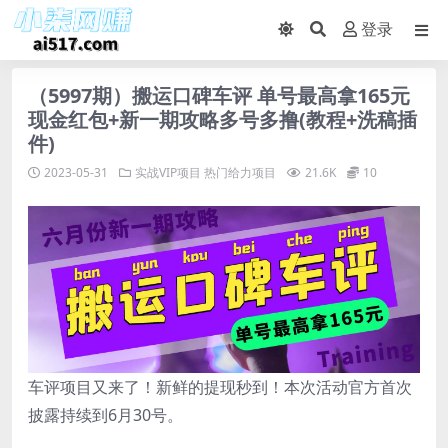
登录
（5997期）搬运口碑车评 单号最高拿165元
现金红包+新一期攻略多号多撸(教程+洗稿插
件)
2023-05-31
实战VIP项目
热门给力项目
21.6K
10
车评项目又来了！新鲜的提现秒到！本次活动官方首次
披露持续到6月30号。