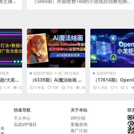
掌握主播底
（5889期）外面收费188的小游戏自动撸包脚本
货主播必学
(录制款)【永久脚本+详细教程】
境电商
实战VIP项目
热门给力项目
实战VIP项目
逊/大卖
（6339期）Ai魔法绘画 St
（17614期）OpenC
+数据分
able Diffusion专业课 高
小龙虾保姆课： Win
1.1K
32.9K
3 年前
10
708
716
26.2K
10
5 月前
0
0
告误区 不
效辅助Ui/运营作品集 0到
s/macOS/Linux/D
精通系统课
全系统安装，飞书+
+企业微信+QQ 全
快速导航
关于本站
联
个人中心
VIP介绍
实战VIP项目
客服咨询
，视
推广计划
付费