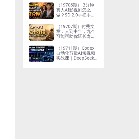
个人与家族代际向上
（19706期） 3分钟
跃升
真人AI影视剧怎么
做？SD 2.0手把手完
整制作流程｜Higgsfi
eld 14天SD 2.0/2.5
（19707期）付费文
无限生成
章：人到中年，九个
可能帮助你延长寿命
的习惯
（19711期）Codex
自动化剪辑AI短视频
实战课｜DeepSeek
V4 Pro多API联动，
图文成片封装Skill全
流程