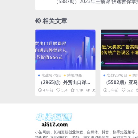
（5887期）2023年主播课 快速教你
层逻辑 开场留人 塑品话术等 带
相关文章
实战VIP项目
跨境电商
实战VIP项目
跨
（2965期）外贸出口详解
（5502期）亚马
课程：小白进击外贸达
家广告高阶打法
4 年前
534
1.1K
35.4K
3 年前
10
622
人，30节价值666元
析，走出传统广
靠广告也能出单
小柒网赚，长期更新创业教程、自媒体、抖音，快手短视频等
频教程以及营销软件、源码、淘宝虚拟资源等，长期更新各大