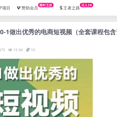
限时五折
日入2K
IP项目
赞助会员
王者之路
课 0-1做出优秀的电商短视频（全套课程包含
473
15.5K
10