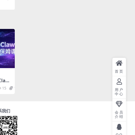
首页
law
dow
15
10
用户
ocker
中心
钉钉
接入
系我们
会员
介绍
QQ