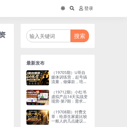
登录
资
搜索
最新发布
（19705期）U哥自
媒体训练营，起号搞
流量，做爆款，培养
做自媒体能力
（19712期）小红书
虚拟产品14天实战变
现营-第7期：需求挖
掘×AI+Skill原创×产
品矩阵×内容笔记×一
（19708期）付费文
人公司进阶×全链路
章：给原生家庭比较
一般人的几点建议，
打破阶层局限，实现