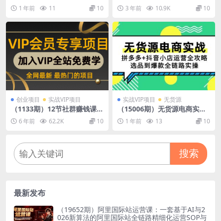
风口：轻松实现睡后收入，一
播,单次直播音浪两万+
1 年前
11
10
3 年前
10.9K
10
人管理多设备，24小时不间
断…
创业项目
实战VIP项目
实战VIP项目
无货源
（1133期）12节社群赚钱课：
（15006期）无货源电商实
疫情下用社群拯救生意，实现
战：拼多多+抖音小店运营全
6 年前
62.2K
10
1 年前
13
10
订单逆势暴涨！
攻略，选品到爆款全链路实操
搜索
最新发布
（19652期）阿里国际站运营课：一套基于AI与2
026新算法的阿里国际站全链路精细化运营SOP与