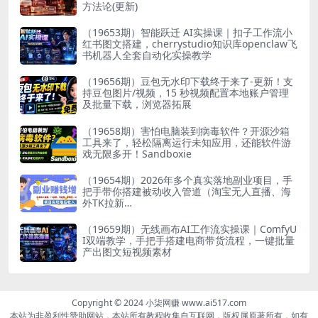
方法论(更新)
（19653期）智能跃迁 AI实操课｜扣子工作流小
红书图文搭建，cherrystudio知识库openclaw飞
书机器人全套自动化实操教学
（19656期）豆包无水印下载终于来了-更新！支
持豆包图片/视频，15 秒视频配置本地账户管理
及批量下载，浏览器拓展
（19658期）害怕电脑装到病毒软件？开源沙箱
工具来了，轻松隔离运行未知应用，还能软件游
戏无限多开！Sandboxie
（19654期）2026年多个真实落地副业项目，手
把手带你搭建被动收入管道（淘宝无人直播、海
外TK拉新…
（19659期）无线画布AI工作流实操课｜ComfyU
I双端教学，手把手搭建电商带货流程，一键批量
产出图文短视频素材
Copyright © 2024 小柒网赚 www.ai517.com
本站为非盈利性赞助网站，本站所有教程收集自互联网，版权属原著所有，如有