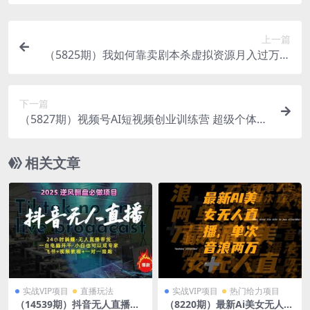
上一篇
（5825期）我如何靠卖剧本杀虚拟资源月入过万，
复盘资料+引流+如何变现+案例
下一篇
（5827期）视频号AI短视频创业训练营 超级个体新
时代 一部手机每天只需1小时轻松创业
相关文章
实战VIP项目
直播玩法
实战VIP项目
热门给力项目
（14539期）抖音无人直播新
（8220期）最新Ai美女无人直