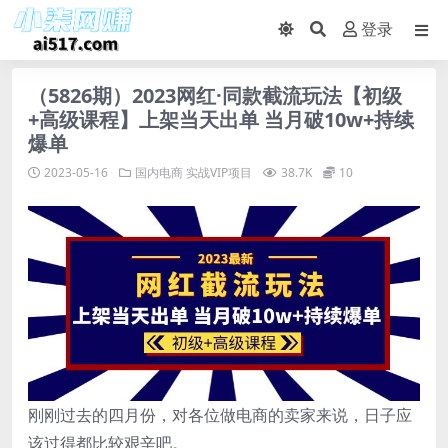
登录
（5826期）2023网红·同款截流玩法【初级
+高级课程】上架当天出单 当月破10w+持续
爆单
2023-05-16
国内电商
实战VIP项目
38.7K
10
刚刚过去的四月份，对各位做电商的卖家来说，日子应
该过得都比较艰辛吧。