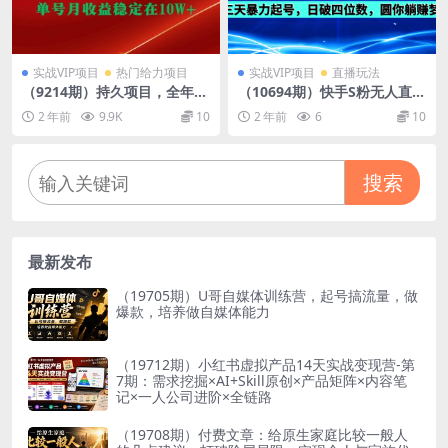
实战VIP项目
热门给力项目
实战VIP项目
直播玩法
（9214期）持久项目，全年可
（10694期）快手S粉无人直播
做，不露脸直播小游戏，单号
教程，零粉三天暴力起号，日
2 年前
9.9K
10
2 年前
6
10
单日收益2500+以上，无门
破四位数，小白可入
槛…
搜索
最新发布
（19705期）U哥自媒体训练营，起号搞流量，做
爆款，培养做自媒体能力
（19712期）小红书虚拟产品14天实战变现营-第
7期：需求挖掘×AI+Skill原创×产品矩阵×内容笔
记×一人公司进阶×全链路
（19708期）付费文章：给原生家庭比较一般人