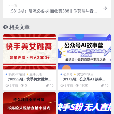
下一篇
（5812期）引流必备-外面收费388非你莫属斗音智
能拓客引流养号截流爆粉场控营销神器
相关文章
实战VIP项目
直播玩法
公众号
实战VIP项目
（10955期）快手美女跳舞，
（8173期）公众号AI 故事营
简单无脑，轻轻松松日入2000
最适合小白的自媒体变现之路
2 年前
5
10
3 年前
19.3K
10
+
5分钟出一篇爆文故事 全流程