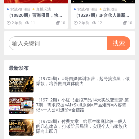
实战VIP项目
直播玩法
实战VIP项目
虚拟项目
（10820期）蓝海项目，快手
（13297期）IP合伙人最新精
无人播剧4.0最新玩法，一天收
品课程，知识付费全流程+最
2 年前
11
10
2 年前
12
10
益四位数，手机也能实现24…
强引流术+小白避坑指南
搜索
最新发布
（19705期）U哥自媒体训练营，起号搞流量，做
爆款，培养做自媒体能力
（19712期）小红书虚拟产品14天实战变现营-第
7期：需求挖掘×AI+Skill原创×产品矩阵×内容笔
记×一人公司进阶×全链路
（19708期）付费文章：给原生家庭比较一般人
的几点建议，打破阶层局限，实现个人与家族代
际向上跃升