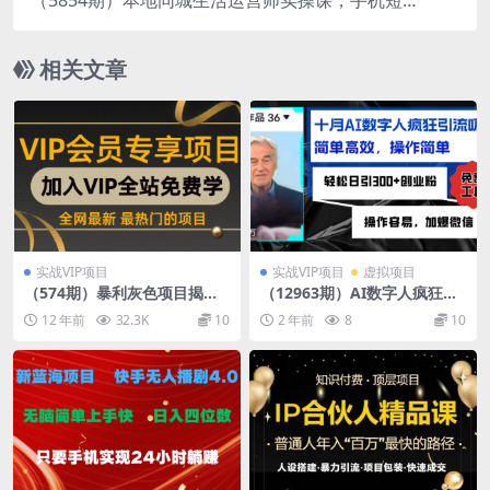
频拍摄剪辑，基础抖音运营逻辑
相关文章
实战VIP项目
实战VIP项目
虚拟项目
（574期）暴利灰色项目揭
（12963期）AI数字人疯狂引
秘：利用另类方法来大量获取
流吸粉，简单高效，日引300
12 年前
32.3K
10
2 年前
8
10
客户信息-操作灰色收入(只作
+创业粉 ，操作容易，加爆微
揭秘)
信