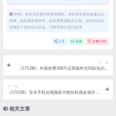
声明：本站为非盈利性赞助网站，本站所有教程收集自互
联网，版权属原著所有，如有需要请购买正版。如若本站内
容侵犯了您的合法权益，可联系我们进行处理。
分享
收藏
点赞(
268
)
上一篇
（5753期）外面收费388可运营版时光同款知识付
费发卡网程序搭建【全套源码+搭建教程】
下一篇
（5755期）安卓手机短视频多功能挂机掘金项目 支
持22个平台 单机多平台运行一天10-20
相关文章