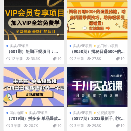
实战VIP项目
实战VIP项目
热门给力项目
（601期）短期正规项目：利
（9058期）揭秘日赚500+的
用高德地图推出的送话费，送
流量秘籍，动态闪图带货技
12 年前
36.6K
10
2 年前
27.8K
10
流量的活动，免费获取100元
巧，助你轻松引爆销量！
话费
国内电商
实战VIP项目
实战VIP项目
短视频运营
（7019期）拼多多·单品爆款
（5877期）2023最新千川实
班，一个拼多多超级爆款养一
操课，抖音卖爆了的课程（20
3 年前
28.7K
10
3 年前
29.3K
10
个团队（5节直播课）
节视频课）