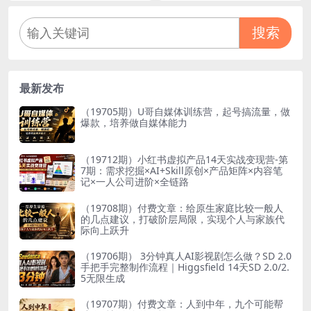
搜索
最新发布
（19705期）U哥自媒体训练营，起号搞流量，做
爆款，培养做自媒体能力
（19712期）小红书虚拟产品14天实战变现营-第
7期：需求挖掘×AI+Skill原创×产品矩阵×内容笔
记×一人公司进阶×全链路
（19708期）付费文章：给原生家庭比较一般人
的几点建议，打破阶层局限，实现个人与家族代
际向上跃升
（19706期） 3分钟真人AI影视剧怎么做？SD 2.0
手把手完整制作流程｜Higgsfield 14天SD 2.0/2.
5无限生成
（19707期）付费文章：人到中年，九个可能帮