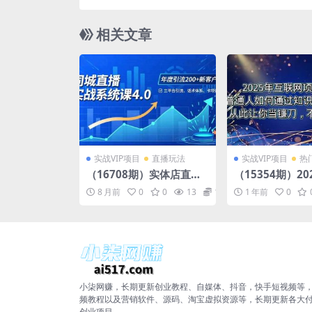
成本0基础即可轻松上手，祝你快
相关文章
实战VIP项目
直播玩法
实战VIP项目
热
（16708期）实体店直播
（15354期）2
实战班4.0，三平台引流、
网项目天花板，
8 月前
0
0
13
10
1 年前
0
话术体系、卡项设计，年
何通过卖项目实
度引流200客月增10万
盘，月入5W＋
小柒网赚，长期更新创业教程、自媒体、抖音，快手短视频等
频教程以及营销软件、源码、淘宝虚拟资源等，长期更新各大
创业项目