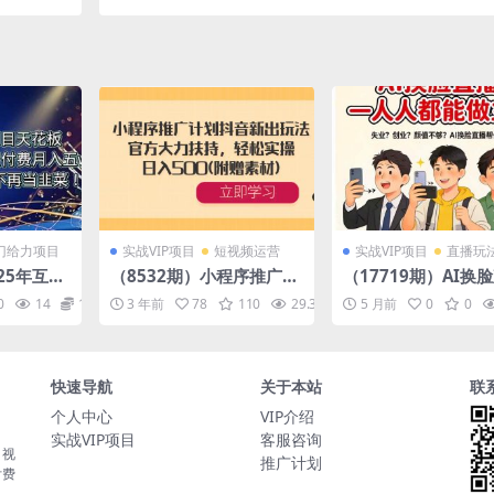
速变现！
教程+实战手册】保姆级实操从0起店爆单
门给力项目
实战VIP项目
短视频运营
实战VIP项目
直播玩
025年互联
（8532期）小程序推广计
（17719期）AI换
普通人如
划抖音新出玩法，官方大
播，人人都能做主播
0
14
10
3 年前
78
110
29.3K
10
5 月前
0
0
现逆风翻
力扶持，轻松实操，日入5
！
00(附赠素材)
快速导航
关于本站
联
个人中心
VIP介绍
实战VIP项目
客服咨询
，视
推广计划
付费