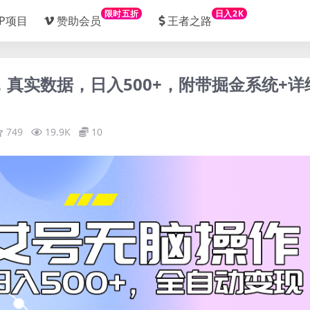
限时五折
日入2K
IP项目
赞助会员
王者之路
，真实数据，日入500+，附带掘金系统+详
749
19.9K
10