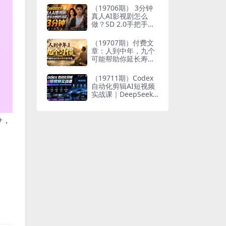
个人与家族代际向上
（19706期） 3分钟
跃升
真人AI影视剧怎么
做？SD 2.0手把手完
整制作流程｜Higgsfi
eld 14天SD 2.0/2.5
（19707期）付费文
无限生成
章：人到中年，九个
可能帮助你延长寿命
的习惯
（19711期）Codex
自动化剪辑AI短视频
实战课｜DeepSeek
V4 Pro多API联动，
图文成片封装Skill全
流程
+，