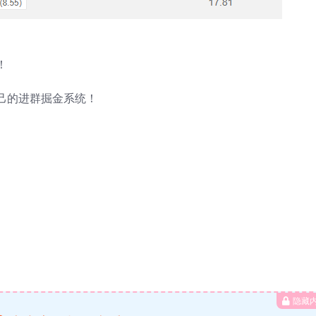
！
己的进群掘金系统！
隐藏