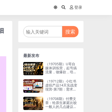
登录
细
搜索
最新发布
（19705期）U哥自
媒体训练营，起号搞
流量，做爆款，培养
做自媒体能力
（19712期）小红书
虚拟产品14天实战变
现营-第7期：需求挖
掘×AI+Skill原创×产
品矩阵×内容笔记×一
（19708期）付费文
人公司进阶×全链路
章：给原生家庭比较
一般人的几点建议，
打破阶层局限，实现