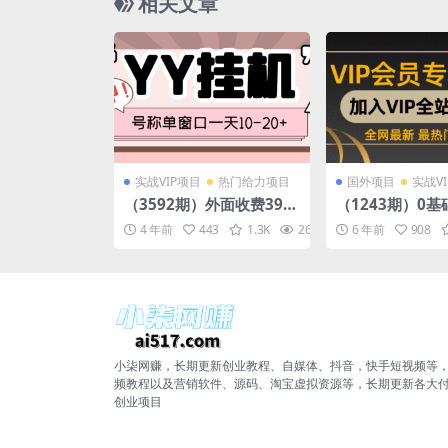
相关文章
实战VIP项目
热门给力项目
国外项目
实战V
（3592期）外面收费399
（1243期）0
的YY全自动挂机项目，号
音国际版TikTo
4 年前
443
1.3K
26.3K
6 年前
10
908
称单窗口一天10-20+【脚
频新手实战训练
本+教程】
课】
小柒网赚，长期更新创业教程、自媒体、抖音，快手短视频等
频教程以及营销软件、源码、淘宝虚拟资源等，长期更新各大
创业项目