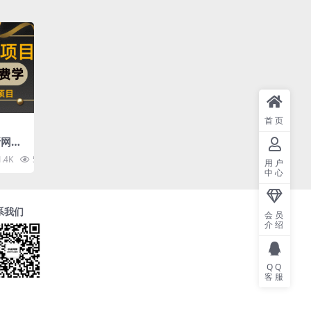
首页
新网络
日赚2
1.4K
52.9K
10
用户
频教程
中心
系我们
会员
介绍
QQ
客服