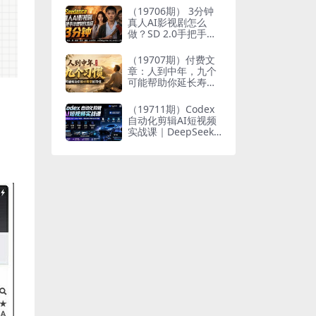
个人与家族代际向上
（19706期） 3分钟
跃升
真人AI影视剧怎么
做？SD 2.0手把手完
整制作流程｜Higgsfi
eld 14天SD 2.0/2.5
（19707期）付费文
无限生成
章：人到中年，九个
可能帮助你延长寿命
的习惯
（19711期）Codex
自动化剪辑AI短视频
实战课｜DeepSeek
V4 Pro多API联动，
图文成片封装Skill全
流程