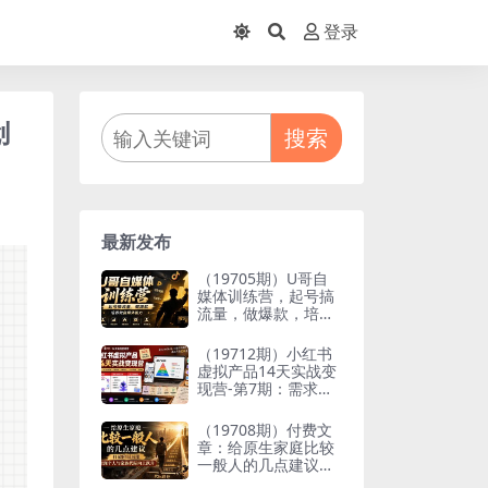
登录
创
搜索
最新发布
（19705期）U哥自
媒体训练营，起号搞
流量，做爆款，培养
做自媒体能力
（19712期）小红书
虚拟产品14天实战变
现营-第7期：需求挖
掘×AI+Skill原创×产
品矩阵×内容笔记×一
（19708期）付费文
人公司进阶×全链路
章：给原生家庭比较
一般人的几点建议，
打破阶层局限，实现