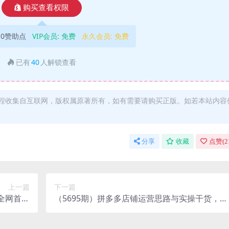
购买查看权限
10赞助点
VIP会员:
免费
永久会员:
免费
已有
40
人解锁查看
程收集自互联网，版权属原著所有，如有需要请购买正版。如若本站内容
分享
收藏
点赞(
2
上一篇
下一篇
全网首发
（5695期）拼多多店铺运营思路与实操干货，当
涨粉能力
天入驻，当天开卖，稳定出单（13节课）