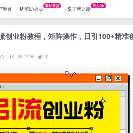
限时五折
日入2K
IP项目
赞助会员
王者之路
文引流创业粉教程，矩阵操作，日引100+精准
1.1K
15.5K
10