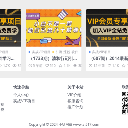
IP项目
实战VIP项目
引流-涨粉-软件
实战VIP项目
基础学习抖
（1733期）清和行记引流
（607期）2014最
k海外短视
训练营：小白不到一周便
结合实地赚钱项目：
1.7K
31.8K
5 年前
10
510
1.1K
30.5K
12 年前
10
1.1K
营【视频
能日引流几十精准粉
00-300元+（附视
和操作资料）
快速导航
关于本站
联
个人中心
VIP介绍
实战VIP项目
客服咨询
，视
推广计划
付费
Copyright © 2024 小柒网赚 www.ai517.com