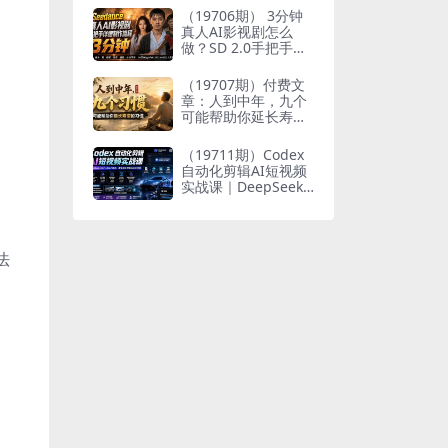
个人与家族代际向上
（19706期） 3分钟
跃升
真人AI影视剧怎么
做？SD 2.0手把手完
整制作流程｜Higgsfi
eld 14天SD 2.0/2.5
（19707期）付费文
无限生成
章：人到中年，九个
可能帮助你延长寿命
的习惯
（19711期）Codex
自动化剪辑AI短视频
实战课｜DeepSeek
V4 Pro多API联动，
图文成片封装Skill全
流程
法