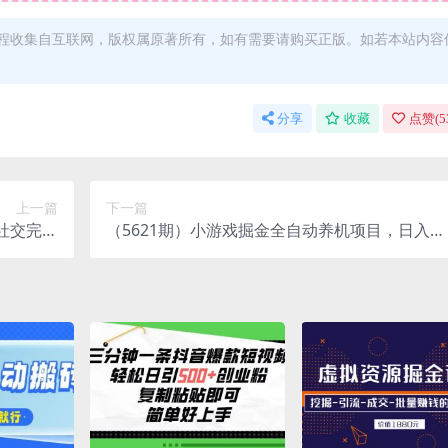
程收集自互联网，版权属原著所有，如有需要请购买正版。如若本站内容
分享
收藏
点赞(
5
上一篇
下一篇
社交完整
（5621期）小游戏掘金全自动养机项目，日入50
视频教程
～100，吊打外边工作室教程【软件+教程】