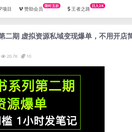
限时五折
日入2K
IP项目
赞助会员
王者之路
系列第二期 虚拟资源私域变现爆单，不用开店
20.7K
10