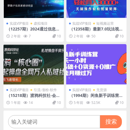
实战VIP项目
虚拟项目
实战VIP项目
短视频运营
（12257期）2024通过信息差
（12358期）最新7.0玩法视频
赚佣金小白轻松躺赚500+
号AI美女，轻松月入30000+
2 年前
7
10
2 年前
50
10
实战VIP项目
引流-涨粉-软件
实战VIP项目
无货源
（15218期）渡鸦科技社-会员
（1994期）闲鱼新手训练营，
权益介绍-视频教程展示
每天一小时，0基础+0货源+0
1 年前
14
10
5 年前
52.5K
10
推广 也能月赚过万
搜索