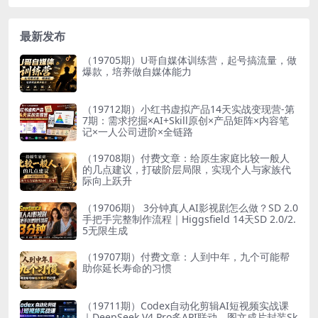
最新发布
（19705期）U哥自媒体训练营，起号搞流量，做
爆款，培养做自媒体能力
（19712期）小红书虚拟产品14天实战变现营-第
7期：需求挖掘×AI+Skill原创×产品矩阵×内容笔
记×一人公司进阶×全链路
（19708期）付费文章：给原生家庭比较一般人
的几点建议，打破阶层局限，实现个人与家族代
际向上跃升
（19706期） 3分钟真人AI影视剧怎么做？SD 2.0
手把手完整制作流程｜Higgsfield 14天SD 2.0/2.
5无限生成
（19707期）付费文章：人到中年，九个可能帮
助你延长寿命的习惯
（19711期）Codex自动化剪辑AI短视频实战课
｜DeepSeek V4 Pro多API联动，图文成片封装Sk