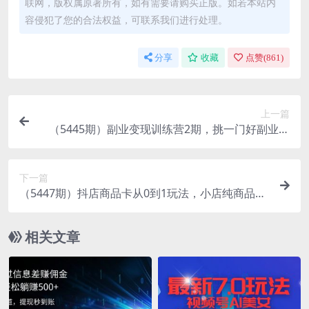
联网，版权属原著所有，如有需要请购买正版。如若本站内
容侵犯了您的合法权益，可联系我们进行处理。
分享
收藏
点赞(
861
)
上一篇
（5445期）副业变现训练营2期，挑一门好副业，
三周干起来（闲鱼 小红书 量化 套利）
下一篇
（5447期）抖店商品卡从0到1玩法，小店纯商品卡
流量起店玩法，新手也能做！
相关文章