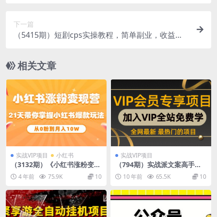
月入3000刀（深度解剖）
下一篇
（5415期）短剧cps实操教程，简单副业，收益稳
定，门槛很低（附推广渠道授权）
相关文章
实战VIP项目
小红书
实战VIP项目
（3132期）《小红书涨粉变现
（794期）实战派文案高手揭
营》21天带你掌握小红书爆款
晓：魔力营销文案整套写作秘
4 年前
75.9K
10
10 年前
65.5K
10
玩法 从0粉到月入10W
笈，成为月入30000元的文案
达人