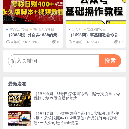
实战VIP项目
热门给力项目
公众号
实战VIP项目
（2388期）外面卖1888的聚
（1696期）零基础教会你公众
享游全自动挂机项目，号称日
号平台搭建、图文编辑、菜单
4 年前
59.8K
10
5 年前
66.4K
10
赚400+【永久版脚本+视频教
设置等基础操作视频教程
程】
搜索
最新发布
（19705期）U哥自媒体训练营，起号搞流量，做
爆款，培养做自媒体能力
（19712期）小红书虚拟产品14天实战变现营-第
7期：需求挖掘×AI+Skill原创×产品矩阵×内容笔
记×一人公司进阶×全链路