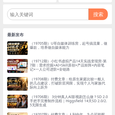
搜索
最新发布
（19705期）U哥自媒体训练营，起号搞流量，做
爆款，培养做自媒体能力
（19712期）小红书虚拟产品14天实战变现营-第
7期：需求挖掘×AI+Skill原创×产品矩阵×内容笔
记×一人公司进阶×全链路
（19708期）付费文章：给原生家庭比较一般人
的几点建议，打破阶层局限，实现个人与家族代
际向上跃升
（19706期） 3分钟真人AI影视剧怎么做？SD 2.0
手把手完整制作流程｜Higgsfield 14天SD 2.0/2.
5无限生成
（19707期）付费文章：人到中年，九个可能帮