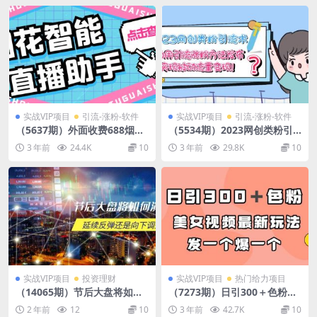
实战VIP项目
引流-涨粉-软件
实战VIP项目
引流-涨粉-软件
（5637期）外面收费688烟花
（5534期）2023网创类粉引
智能直播助手 直播带货必备爆
流术，自用引流涨粉方法发
3 年前
24.4K
10
3 年前
29.8K
10
单工具【永久脚本+详细教
布，实现被动流量变现！
程】
实战VIP项目
投资理财
实战VIP项目
热门给力项目
（14065期）节后大盘将如何
（7273期）日引300＋色粉，
演绎，延续反弹还是向下调
美女视频最新玩法，发一个爆
2 年前
12
10
3 年前
42.7K
10
整，关键时间点和空间位待解
一个