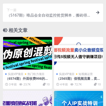
下一篇
（5167期）唯品会全自动监控抢货脚本，搬砖得物
轻松月入过万【永久脚本+详细教程】
相关文章
实战VIP项目
热门给力项目
实战VIP项目
短视频运营
（6574期）外面收费998的AI
（2565期）借视频流量，卖小
混剪9.0伪原创脚本，伪原创剪
众音频变现，日传5视频无人
3 年前
23.7K
10
4 年前
72.7K
10
辑必备神器【混剪脚本+教
值守躺赚项目！
程】