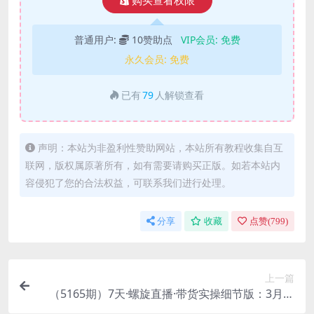
购买查看权限
普通用户:
10赞助点
VIP会员:
免费
永久会员:
免费
已有
79
人解锁查看
声明：本站为非盈利性赞助网站，本站所有教程收集自互
联网，版权属原著所有，如有需要请购买正版。如若本站内
容侵犯了您的合法权益，可联系我们进行处理。
分享
收藏
点赞(
799
)
上一篇
（5165期）7天·螺旋直播·带货实操细节版：3月新
课，各种起号玩法教学！