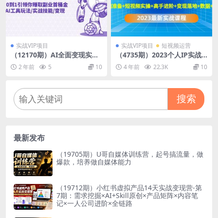
实战VIP项目
实战VIP项目
短视频运营
（12170期）AI全面变现实操
（4735期）2023个人IP实战
班：从0到1引领你赚取副业首
特训：基础准备+短视频实操
2 年前
5
10
4 年前
22.3K
10
桶金 AI工具玩法/实战技能/变
+高手进阶+变现落地+数据+电
现
商
搜索
最新发布
（19705期）U哥自媒体训练营，起号搞流量，做
爆款，培养做自媒体能力
（19712期）小红书虚拟产品14天实战变现营-第
7期：需求挖掘×AI+Skill原创×产品矩阵×内容笔
记×一人公司进阶×全链路