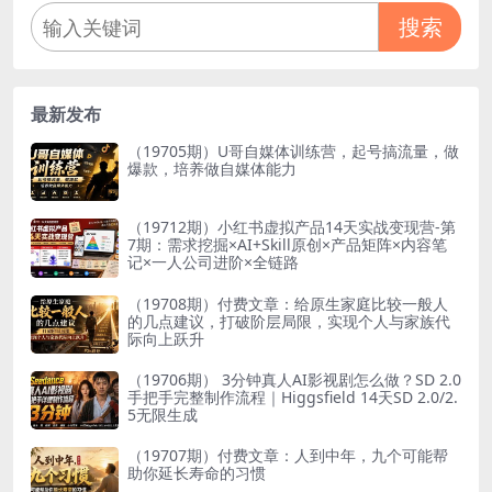
搜索
最新发布
（19705期）U哥自媒体训练营，起号搞流量，做
爆款，培养做自媒体能力
（19712期）小红书虚拟产品14天实战变现营-第
7期：需求挖掘×AI+Skill原创×产品矩阵×内容笔
记×一人公司进阶×全链路
（19708期）付费文章：给原生家庭比较一般人
的几点建议，打破阶层局限，实现个人与家族代
际向上跃升
（19706期） 3分钟真人AI影视剧怎么做？SD 2.0
手把手完整制作流程｜Higgsfield 14天SD 2.0/2.
5无限生成
（19707期）付费文章：人到中年，九个可能帮
助你延长寿命的习惯