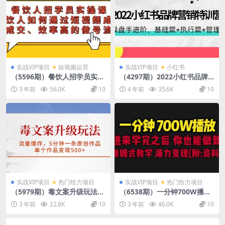
实战VIP项目
短视频运营
实战VIP项目
小红书
（5596期）餐饮人招学员实操
（4297期）2022小红书品牌
课，餐饮人如何通过短视频成
营销特训营：操盘手进阶，基
3 年前
56.0K
10
4 年前
35.6K
10
交，高成交、效率高的做号流
础篇+执行篇+管理篇（42节）
程
实战VIP项目
热门给力项目
实战VIP项目
热门给力项目
（5979期）毒文案升级玩法，
（6538期）一分钟700W播放
流量爆炸，5分钟一条原创作
进来学完 你也能做到 保姆式
3 年前
22.8K
10
3 年前
46.0K
10
品，单个作品变现500+
教学 暴力变现（教程+83G素
材）