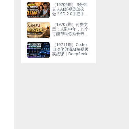
个人与家族代际向上
（19706期） 3分钟
跃升
真人AI影视剧怎么
做？SD 2.0手把手完
整制作流程｜Higgsfi
eld 14天SD 2.0/2.5
（19707期）付费文
无限生成
章：人到中年，九个
可能帮助你延长寿命
的习惯
（19711期）Codex
自动化剪辑AI短视频
实战课｜DeepSeek
V4 Pro多API联动，
图文成片封装Skill全
流程