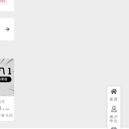
62
)
视
首页
运营
目，长
纯小白
8.8K
10
用户
中心