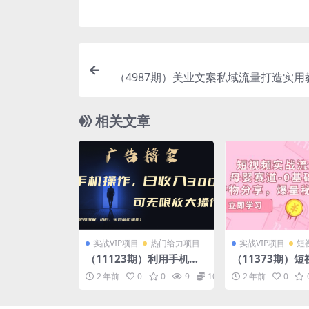
（4987期）美业文案私域流量打造实用
会私域流量打造
相关文章
实战VIP项目
热门给力项目
实战VIP项目
短
（11123期）利用手机刷
（11373期）
广告，不用养机，单机收
流量特训营，母婴
2 年前
0
0
9
10
2 年前
0
益30+无上限 可批量复制
基础带货，好物
扩大（无需账号
量秘籍 稳定出单