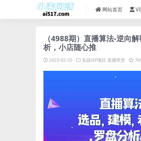
网站首页
V
（4988期）直播算法-逆
析，小店随心推
2023-02-25
实战VIP项目
直播带货
70