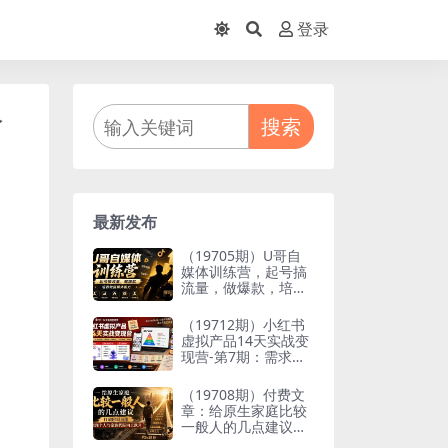
登录
分
搜索
最新发布
（19705期）U哥自
媒体训练营，起号搞
流量，做爆款，培养
做自媒体能力
（19712期）小红书
虚拟产品14天实战变
现营-第7期：需求挖
掘×AI+Skill原创×产
品矩阵×内容笔记×一
（19708期）付费文
人公司进阶×全链路
章：给原生家庭比较
一般人的几点建议，
打破阶层局限，实现