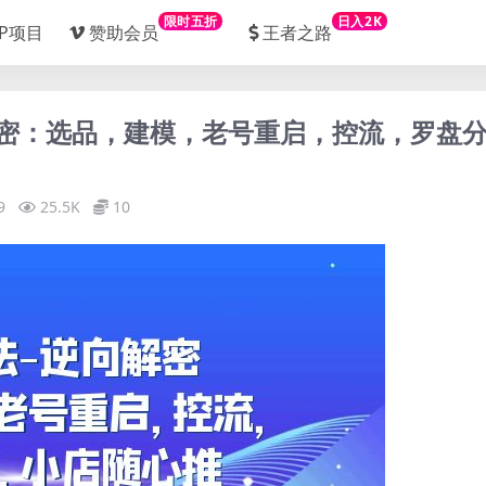
限时五折
日入2K
IP项目
赞助会员
王者之路
向解密：选品，建模，老号重启，控流，罗盘
9
25.5K
10