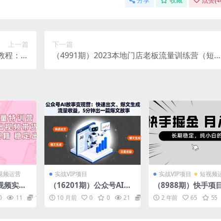
分享
收藏
点赞(
4
上一篇
下一篇
教程：学
（4991期）2023本地门店老板流量训练营（短
和营销！
频+直播间+员工号）同城号系统运营课
视频运营
实战VIP项目
实战VIP项目
短视频
短视频实战
（16201期）公众号AI故
（8988期）快手项
赛道-0
事变现营：快速出文、爆
期稳定，月入1W，
0
11
10
10 月前
0
0
21
10
2 年前
65
55
分享，爆
文生成、流量收益，5分钟
都可以干的项目
出一篇爆文故事