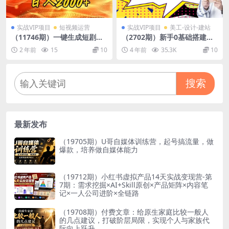
实战VIP项目
短视频运营
实战VIP项目
美工-设计-建站
（11746期）一键生成短剧解
（2702期）新手0基础搭建微
说视频，百分百过原创，几分
信恋爱话术小程序，一单赚几
2 年前
15
10
4 年前
35.3K
10
钟一条，无脑操作，日入3000
百【视频教程+小程序源码】
+
搜索
最新发布
（19705期）U哥自媒体训练营，起号搞流量，做
爆款，培养做自媒体能力
（19712期）小红书虚拟产品14天实战变现营-第
7期：需求挖掘×AI+Skill原创×产品矩阵×内容笔
记×一人公司进阶×全链路
（19708期）付费文章：给原生家庭比较一般人
的几点建议，打破阶层局限，实现个人与家族代
际向上跃升