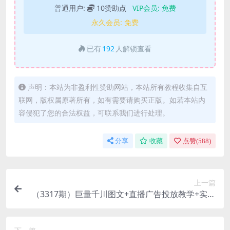
普通用户:
10赞助点
VIP会员:
免费
永久会员:
免费
已有
192
人解锁查看
声明：本站为非盈利性赞助网站，本站所有教程收集自互
联网，版权属原著所有，如有需要请购买正版。如若本站内
容侵犯了您的合法权益，可联系我们进行处理。
分享
收藏
点赞(
588
)
上一篇
（3317期）巨量千川图文+直播广告投放教学+实操
经验：让你对千川有一个认知（65节课）