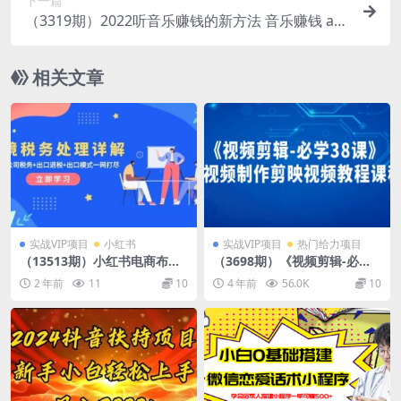
下一篇
（3319期）2022听音乐赚钱的新方法 音乐赚钱 ap
p让你轻松赚钱1首歌=3美元
相关文章
实战VIP项目
小红书
实战VIP项目
热门给力项目
（13513期）小红书电商布
（3698期）《视频剪辑-必学3
局：从入驻到选品/拆解店铺搭
8课》短视频制作剪映视频教
2 年前
11
10
4 年前
56.0K
10
建全流程/精准解析平台流量优
程课程！
势