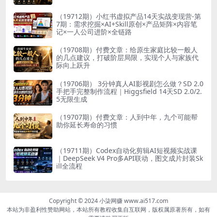
（19712期）小红书虚拟产品14天实战变现营-第
7期：需求挖掘×AI+Skill原创×产品矩阵×内容笔
记×一人公司进阶×全链路
（19708期）付费文章：给原生家庭比较一般人
的几点建议，打破阶层局限，实现个人与家族代
际向上跃升
（19706期） 3分钟真人AI影视剧怎么做？SD 2.0
手把手完整制作流程｜Higgsfield 14天SD 2.0/2.
5无限生成
（19707期）付费文章：人到中年，九个可能帮
助你延长寿命的习惯
（19711期）Codex自动化剪辑AI短视频实战课
｜DeepSeek V4 Pro多API联动，图文成片封装Sk
ill全流程
Copyright © 2024 小柒网赚 www.ai517.com
本站为非盈利性赞助网站，本站所有教程收集自互联网，版权属原著所有，如有