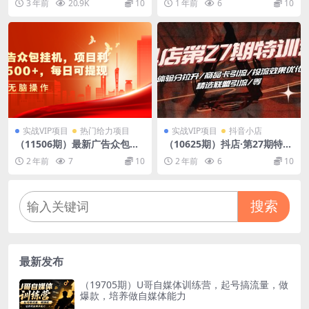
3 年前
20.9K
10
1 年前
6
10
手全自动引流【引流脚本+使…
播爆、HeyGen带你玩转数字
人
实战VIP项目
热门给力项目
实战VIP项目
抖音小店
（11506期）最新广告众包挂
（10625期）抖店·第27期特训
机，项目利润日入500+，每日
营 体验分拉升/商品卡引流/投
2 年前
7
10
2 年前
6
10
可提现
流效果优化/精选联盟引流/等
搜索
最新发布
（19705期）U哥自媒体训练营，起号搞流量，做
爆款，培养做自媒体能力