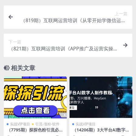
上一篇
（819期）互联网运营培训《从零开始学微信运营-
月入过万》共33节课-价值8800元-附课件
下一篇
（821期）互联网运营培训《APP推广及运营实操-
月入万元》共14节课-价值8800元-附课件
相关文章
实战VIP项目
引流-涨粉-软件
实战VIP项目
（7795期）探探色粉引流必备
（14206期）3大平台AI数字
神器多功能高效引流，解放双
人制作教程，腾讯智影、万兴