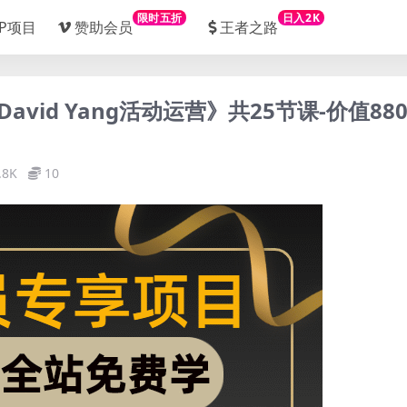
限时五折
日入2K
IP项目
赞助会员
王者之路
vid Yang活动运营》共25节课-价值880
.8K
10