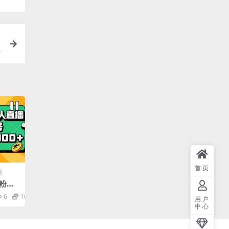
首页
目
零粉野
规不
6
10
用户
000
中心