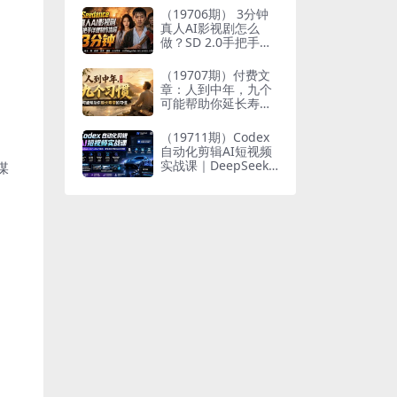
个人与家族代际向上
（19706期） 3分钟
跃升
真人AI影视剧怎么
做？SD 2.0手把手完
整制作流程｜Higgsfi
eld 14天SD 2.0/2.5
（19707期）付费文
无限生成
章：人到中年，九个
可能帮助你延长寿命
的习惯
（19711期）Codex
自动化剪辑AI短视频
实战课｜DeepSeek
媒
V4 Pro多API联动，
图文成片封装Skill全
流程