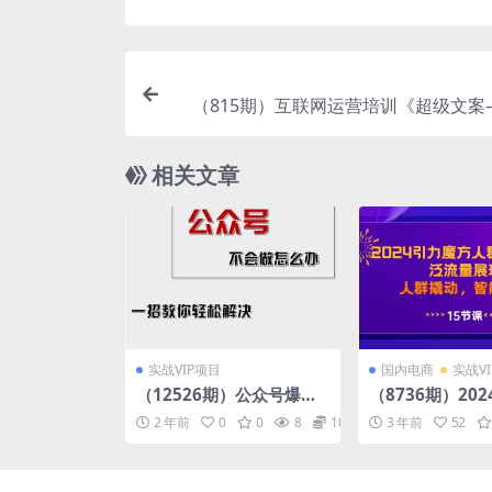
（815期）互联网运营培训《超级文案
文案编写法宝》22节课-价值8800
相关文章
实战VIP项目
国内电商
实战V
（12526期）公众号爆文
（8736期）20
插件，AI高效生成，无脑
方人群智能拉满
2 年前
0
0
8
10
3 年前
52
操作，爆文不断，小白日
展现，人群撬动
入1000+
量