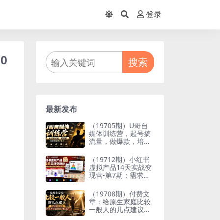
登录
0
搜索
最新发布
（19705期）U哥自
媒体训练营，起号搞
流量，做爆款，培养
做自媒体能力
（19712期）小红书
虚拟产品14天实战变
现营-第7期：需求挖
掘×AI+Skill原创×产
品矩阵×内容笔记×一
（19708期）付费文
人公司进阶×全链路
章：给原生家庭比较
一般人的几点建议，
打破阶层局限，实现