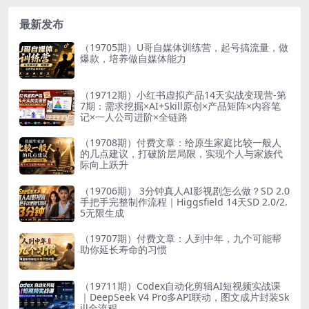
最新发布
（19705期）U哥自媒体训练营，起号搞流量，做
爆款，培养做自媒体能力
（19712期）小红书虚拟产品14天实战变现营-第
7期：需求挖掘×AI+Skill原创×产品矩阵×内容笔
记×一人公司进阶×全链路
（19708期）付费文章：给原生家庭比较一般人
的几点建议，打破阶层局限，实现个人与家族代
际向上跃升
（19706期） 3分钟真人AI影视剧怎么做？SD 2.0
手把手完整制作流程｜Higgsfield 14天SD 2.0/2.
5无限生成
（19707期）付费文章：人到中年，九个可能帮
助你延长寿命的习惯
（19711期）Codex自动化剪辑AI短视频实战课
｜DeepSeek V4 Pro多API联动，图文成片封装Sk
ill全流程