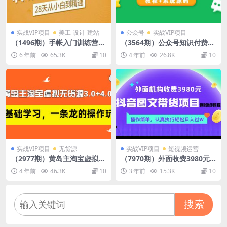
实战VIP项目
美工-设计-建站
公众号
实战VIP项目
（1496期）手帐入门训练营，
（3564期）公众号知识付费平
28天从小白到精通：一纸一
台搭建，实现全自动化盈利
6 年前
65.3K
10
4 年前
26.8K
10
笔，记录我们闪闪发光的小日
（教程+系统源码）
子
实战VIP项目
无货源
实战VIP项目
短视频运营
（2977期）黄岛主淘宝虚拟无
（7970期）外面收费3980元
货源3.0+4.0+5.0：从0基础学
的抖音图文带货项目保姆级教
4 年前
46.3K
10
3 年前
15.3K
10
习，一条龙的操作玩法！
程，操作简单，认真执行月入
过W
搜索