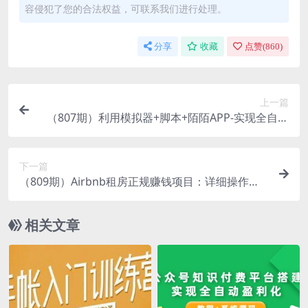
容侵犯了您的合法权益，可联系我们进行处理。
分享
收藏
点赞(
860
)
上一篇
（807期）利用模拟器+脚本+陌陌APP-实现全自动
日引千+微信流量 日赚600+非常给力
下一篇
（809期）Airbnb租房正规赚钱项目：详细操作技
巧-暴利月赚10万+（全套22节视频教程）
相关文章