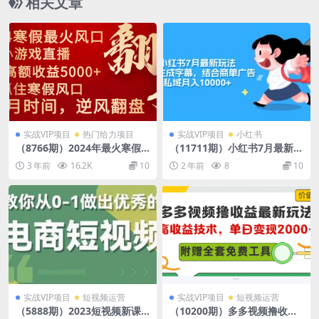
相关文章
实战VIP项目
热门给力项目
实战VIP项目
小红书
（8766期）2024年最火寒假
（11711期）小红书7月最新玩
风口项目 小游戏直播 单场收
法，一鍵生成字幕，结合商单
3 年前
16.2K
10
2 年前
8
10
益5000+抓住风口 一个月直接
广告，私域月入10000+
提车
实战VIP项目
短视频运营
实战VIP项目
短视频运营
（5888期）2023短视频新课 0
（10200期）多多视频撸收益