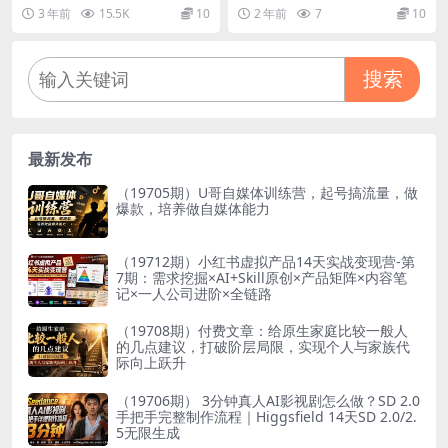
-1做出优秀的电商短视频（全
最新玩法，高收益技术，单日
3 年前
15.5K
10
2 年前
7
10
套课程包含资料+直播）
变现2000+，附赠全套技术资
料
搜索
最新发布
（19705期）U哥自媒体训练营，起号搞流量，做
爆款，培养做自媒体能力
（19712期）小红书虚拟产品14天实战变现营-第
7期：需求挖掘×AI+Skill原创×产品矩阵×内容笔
记×一人公司进阶×全链路
（19708期）付费文章：给原生家庭比较一般人
的几点建议，打破阶层局限，实现个人与家族代
际向上跃升
（19706期） 3分钟真人AI影视剧怎么做？SD 2.0
手把手完整制作流程｜Higgsfield 14天SD 2.0/2.
5无限生成