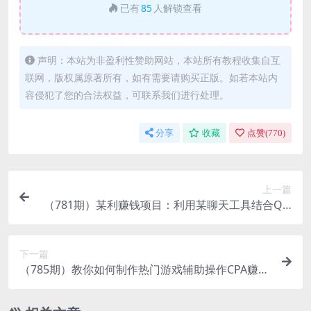
已有
85
人解锁查看
声明：本站为非盈利性赞助网站，本站所有教程收集自互
联网，版权属原著所有，如有需要请购买正版。如若本站内
容侵犯了您的合法权益，可联系我们进行处理。
分享
收藏
点赞(
770
)
上一篇
（781期）某利赚钱项目：利用某聊天工具结合QQ
群操作收费群或CPA赚钱，日赚500+
下一篇
（785期）教你如何制作热门游戏辅助操作CPA赚
钱，全自动日赚300+无上限（附工具源码）