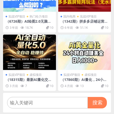
实战VIP项目
热门给力项目
国内电商
实战VIP项目
（6726期）AI绘图2.0无脑操
（1342期）拼多多店铺运营实
作单作品变现超500怎么做到
操，低价引流实操技巧，拼多
3 年前
18.7K
10
6 年前
51.1K
10
的？
多霸屏矩阵玩法（无水印）
实战VIP项目
虚拟项目
实战VIP项目
虚拟项目
（18315期）最新AI量化交易
（17860期）Ai量化，24小时
5.0，24小时全自动运行，绿
不间断挣美金，小白轻松操
3 月前
7
10
4 月前
13
10
色稳定！日入1000+
作，日入1000+
搜索