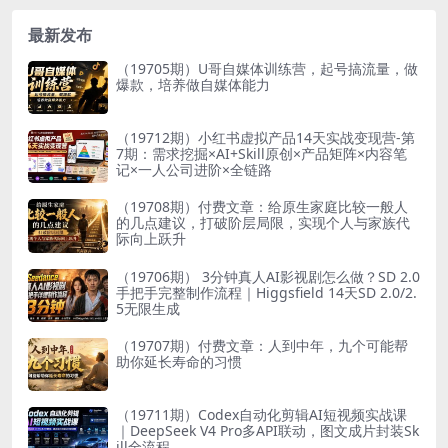
最新发布
（19705期）U哥自媒体训练营，起号搞流量，做
爆款，培养做自媒体能力
（19712期）小红书虚拟产品14天实战变现营-第
7期：需求挖掘×AI+Skill原创×产品矩阵×内容笔
记×一人公司进阶×全链路
（19708期）付费文章：给原生家庭比较一般人
的几点建议，打破阶层局限，实现个人与家族代
际向上跃升
（19706期） 3分钟真人AI影视剧怎么做？SD 2.0
手把手完整制作流程｜Higgsfield 14天SD 2.0/2.
5无限生成
（19707期）付费文章：人到中年，九个可能帮
助你延长寿命的习惯
（19711期）Codex自动化剪辑AI短视频实战课
｜DeepSeek V4 Pro多API联动，图文成片封装Sk
ill全流程