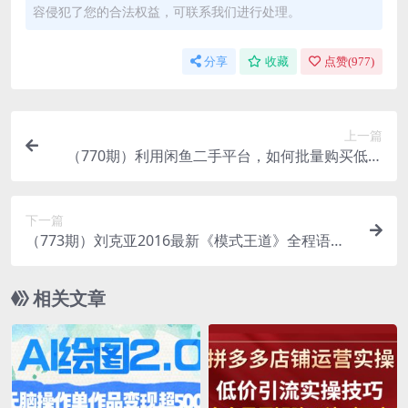
容侵犯了您的合法权益，可联系我们进行处理。
分享
收藏
点赞(
977
)
上一篇
（770期）利用闲鱼二手平台，如何批量购买低价
充电宝-另类摆摊出售日赚500+方法分享
下一篇
（773期）刘克亚2016最新《模式王道》全程语音
+笔记+导图
相关文章