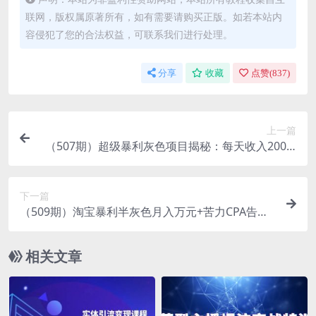
联网，版权属原著所有，如有需要请购买正版。如若本站内
容侵犯了您的合法权益，可联系我们进行处理。
分享
收藏
点赞(
837
)
上一篇
（507期）超级暴利灰色项目揭秘：每天收入2000-
10000+背后的真相（详细揭秘教程）
下一篇
（509期）淘宝暴利半灰色月入万元+苦力CPA告别
自导自演玩转挂机月入千元（两套项目）
相关文章