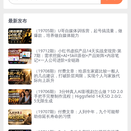
最新发布
（19705期）U哥自媒体训练营，起号搞流量，做
爆款，培养做自媒体能力
（19712期）小红书虚拟产品14天实战变现营-第
7期：需求挖掘×AI+Skill原创×产品矩阵×内容笔
记×一人公司进阶×全链路
（19708期）付费文章：给原生家庭比较一般人
的几点建议，打破阶层局限，实现个人与家族代
际向上跃升
（19706期） 3分钟真人AI影视剧怎么做？SD 2.0
手把手完整制作流程｜Higgsfield 14天SD 2.0/2.
5无限生成
（19707期）付费文章：人到中年，九个可能帮
助你延长寿命的习惯