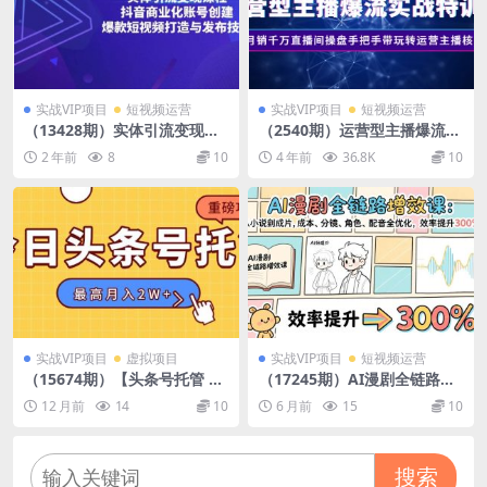
实战VIP项目
短视频运营
实战VIP项目
短视频运营
（13428期）实体引流变现课
（2540期）运营型主播爆流实
程；抖音商业化账号创建；爆
战特训营，月销千万直播间操
2 年前
8
10
4 年前
36.8K
10
款短视频打造与发布技巧
盘手把手带玩转运营主播核心
实战VIP项目
虚拟项目
实战VIP项目
短视频运营
（15674期）【头条号托管 】
（17245期）AI漫剧全链路增
我存作品到草稿箱，你每天5
效课：从小说到成片，成本、
12 月前
14
10
6 月前
15
10
分钟发布，最高月入2W+
分镜、角色、配音全优化，效
率提升300%
搜索