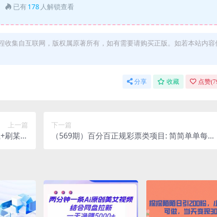
已有
178
人解锁查看
程收集自互联网，版权属原著所有，如有需要请购买正版。如若本站内容
分享
收藏
点赞(
7
上一篇
下一篇
钱+刷某网
（569期）百分百正规彩票类项目: 简简单单每天
(俩项目)
赚100元,非常轻松（可无限拓展）两节课