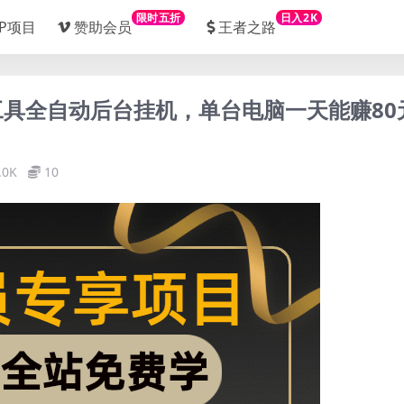
限时五折
日入2K
IP项目
赞助会员
王者之路
工具全自动后台挂机，单台电脑一天能赚80
.0K
10