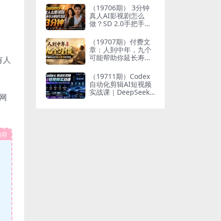
个人与家族代际向上
（19706期） 3分钟
跃升
真人AI影视剧怎么
做？SD 2.0手把手完
整制作流程｜Higgsfi
eld 14天SD 2.0/2.5
（19707期）付费文
无限生成
章：人到中年，九个
可能帮助你延长寿命
有人
的习惯
（19711期）Codex
自动化剪辑AI短视频
实战课｜DeepSeek
网
V4 Pro多API联动，
图文成片封装Skill全
流程
内容