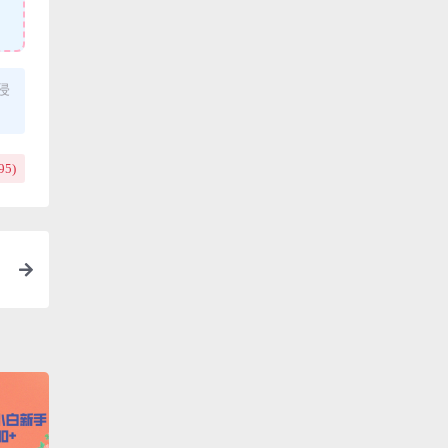
侵
95
)