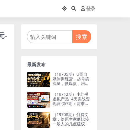
登录
元-
搜索
最新发布
（19705期）U哥自
媒体训练营，起号搞
流量，做爆款，培养
做自媒体能力
（19712期）小红书
虚拟产品14天实战变
现营-第7期：需求挖
掘×AI+Skill原创×产
品矩阵×内容笔记×一
（19708期）付费文
人公司进阶×全链路
章：给原生家庭比较
一般人的几点建议，
打破阶层局限，实现