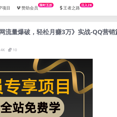
限时五折
日入2K
IP项目
赞助会员
王者之路
网流量爆破，轻松月赚3万》实战-QQ营销
.4K
10