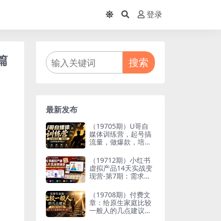
登录
篇
搜索
最新发布
（19705期）U哥自
媒体训练营，起号搞
流量，做爆款，培养
做自媒体能力
（19712期）小红书
虚拟产品14天实战变
现营-第7期：需求挖
掘×AI+Skill原创×产
品矩阵×内容笔记×一
（19708期）付费文
人公司进阶×全链路
章：给原生家庭比较
一般人的几点建议，
打破阶层局限，实现