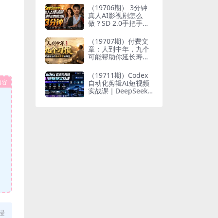
个人与家族代际向上
（19706期） 3分钟
跃升
真人AI影视剧怎么
做？SD 2.0手把手完
整制作流程｜Higgsfi
eld 14天SD 2.0/2.5
（19707期）付费文
无限生成
章：人到中年，九个
可能帮助你延长寿命
的习惯
（19711期）Codex
内容
自动化剪辑AI短视频
实战课｜DeepSeek
V4 Pro多API联动，
图文成片封装Skill全
流程
侵