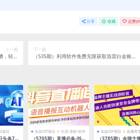
分享
收藏
点赞(
8
上一篇
下一篇
槽，轻松
（535期）利用软件免费无限获取迅雷白金账
人操作）
号，赚信誉+赚钱，保底日赚50+（附软件）
拟项目
实战VIP项目
引流-涨粉-软件
实战VIP项目
直播带
日头条7.0
（5705期）直播必备-抖
（3785期）金牌主