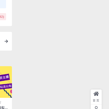
92
)
首页
货
播实战