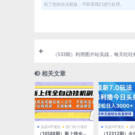
犯了您的合法权益，可联系我们进行处理。
（533期）利用图片站实战，每天吐吐
保底日赚50元（适合新手及所有
相关文章
实战VIP项目
热门给力项目
实战VIP项目
虚
（10588期）新上线全自
（12312期）今