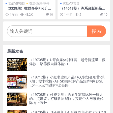
实战VIP项目
引流-涨粉-软件
实战VIP项目
（3328期）微群多多Pro升级
（14518期）淘系改版新品布
版，微信群加群版采集软件
局流程，无界推广工具拆解，
4 年前
48.2K
10
1 年前
5
10
（多功能新版-电脑版）
全店动销实操策略
搜索
最新发布
（19705期）U哥自媒体训练营，起号搞流量，做
爆款，培养做自媒体能力
（19712期）小红书虚拟产品14天实战变现营-第
7期：需求挖掘×AI+Skill原创×产品矩阵×内容笔
记×一人公司进阶×全链路
（19708期）付费文章：给原生家庭比较一般人
的几点建议，打破阶层局限，实现个人与家族代
际向上跃升
（19706期） 3分钟真人AI影视剧怎么做？SD 2.0