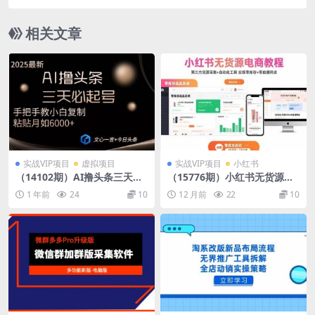
后期每月收入5000元（全套11节课程）
相关文章
实战VIP项目
虚拟项目
实战VIP项目
小红书
（14102期）AI撸头条三天必
（15776期）小红书无货源电
起号手把手教小白复制粘贴月
商教程：第三方货源采集+自
1 年前
24
10
12 月前
22
10
入6000+教程
动化工具 实现零库存+零拍摄
开店