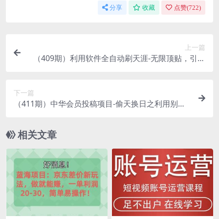
分享
收藏
点赞(
722
)
上一篇
（409期）利用软件全自动刷天涯-无限顶贴，引爆
上万流量（操作任何产品日赚200+）
下一篇
（411期）中华会员投稿项目-偷天换日之利用别人
的图片赚自己的钱，日赚50+小项目
相关文章