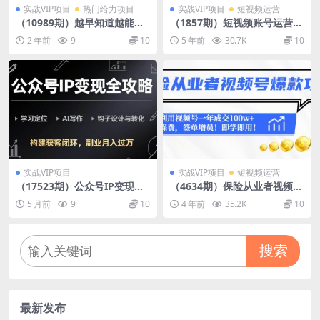
实战VIP项目
热门给力项目
实战VIP项目
短视频运营
（10989期）越早知道越能赚
（1857期）短视频账号运营课
到钱的蓝海项目：京东大平台
程：从话术到短视频运营再到
2 年前
9
10
5 年前
30.7K
10
操作，一单利润20-30，简
直播带货全流程，新人快速入
单…
门
实战VIP项目
实战VIP项目
短视频运营
（17523期）公众号IP变现全
（4634期）保险从业者视频号
攻略-更新，学习定位、AI写
爆款攻略：利用视频号一年成
5 月前
9
10
4 年前
35.2K
10
作、钩子设计与转化，构建获
交100w+保费，签单增员！
客闭环，副业月入过万
搜索
最新发布