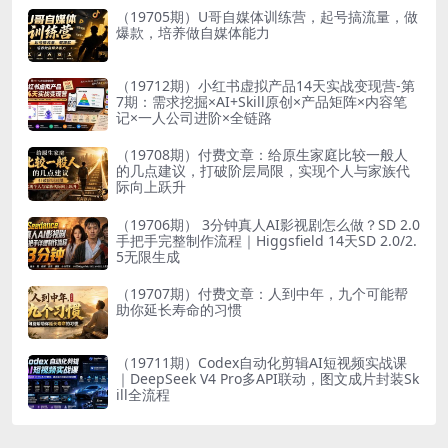
（19705期）U哥自媒体训练营，起号搞流量，做
爆款，培养做自媒体能力
（19712期）小红书虚拟产品14天实战变现营-第
7期：需求挖掘×AI+Skill原创×产品矩阵×内容笔
记×一人公司进阶×全链路
（19708期）付费文章：给原生家庭比较一般人
的几点建议，打破阶层局限，实现个人与家族代
际向上跃升
（19706期） 3分钟真人AI影视剧怎么做？SD 2.0
手把手完整制作流程｜Higgsfield 14天SD 2.0/2.
5无限生成
（19707期）付费文章：人到中年，九个可能帮
助你延长寿命的习惯
（19711期）Codex自动化剪辑AI短视频实战课
｜DeepSeek V4 Pro多API联动，图文成片封装Sk
ill全流程