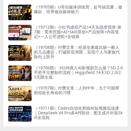
（19705期）U哥自媒体训练营，起号搞流量，做
爆款，培养做自媒体能力
（19712期）小红书虚拟产品14天实战变现营-第
7期：需求挖掘×AI+Skill原创×产品矩阵×内容笔
记×一人公司进阶×全链路
（19708期）付费文章：给原生家庭比较一般人
的几点建议，打破阶层局限，实现个人与家族代
际向上跃升
（19706期） 3分钟真人AI影视剧怎么做？SD 2.0
手把手完整制作流程｜Higgsfield 14天SD 2.0/2.
5无限生成
（19707期）付费文章：人到中年，九个可能帮
助你延长寿命的习惯
（19711期）Codex自动化剪辑AI短视频实战课
｜DeepSeek V4 Pro多API联动，图文成片封装Sk
ill全流程