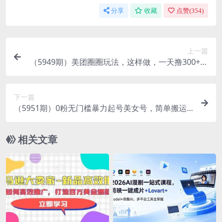
分享
收藏
点赞(
354
)
上一篇
（5949期）美团圈圈玩法，这样做，一天撸300+没
有压力 零成本，不被坑
下一篇
（5951期）0粉无门槛暴力起号美女号，简单搬运
月入1w＋
相关文章