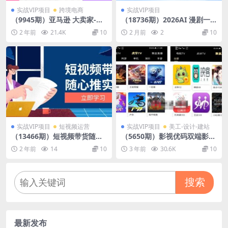
实战VIP项目
跨境电商
实战VIP项目
（9945期）亚马逊 大卖家-新
（18736期）2026AI 漫剧一
品高效推广，分享如何高效推
站式课程，剪映一键成片+Lov
2 年前
21.4K
10
2 月前
2
10
广，打造百万美金爆款单品
art+Codel+突触AI，多平台工
具全掌握
实战VIP项目
短视频运营
实战VIP项目
美工-设计-建站
（13466期）短视频带货随心
（5650期）影视优码双端影视
推实战：涵盖选品到放量，详
+支持对应苹果CMS+支持代理
2 年前
14
10
3 年前
30.6K
10
解涨粉、口碑分提升与广告逻
+在线支付【源码+教程】
辑
搜索
最新发布