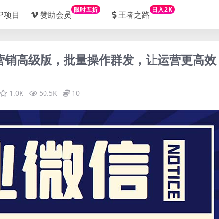
限时五折
日入2K
IP项目
赞助会员
王者之路
能营销高级版，批量操作群发，让运营更高效
1.0K
50.5K
10