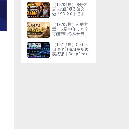
个人与家族代际向上
（19706期） 3分钟
跃升
真人AI影视剧怎么
做？SD 2.0手把手完
整制作流程｜Higgsfi
eld 14天SD 2.0/2.5
（19707期）付费文
无限生成
章：人到中年，九个
可能帮助你延长寿命
的习惯
（19711期）Codex
自动化剪辑AI短视频
实战课｜DeepSeek
V4 Pro多API联动，
图文成片封装Skill全
流程