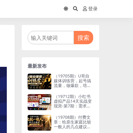
登录
搜索
最新发布
（19705期）U哥自
媒体训练营，起号搞
流量，做爆款，培养
做自媒体能力
（19712期）小红书
虚拟产品14天实战变
现营-第7期：需求挖
掘×AI+Skill原创×产
品矩阵×内容笔记×一
（19708期）付费文
人公司进阶×全链路
章：给原生家庭比较
一般人的几点建议，
打破阶层局限，实现