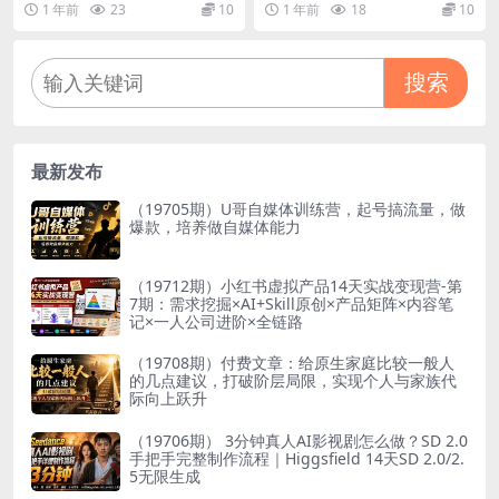
1 年前
23
10
1 年前
18
10
实现店铺曝光和流量提升
文批量生产系统，日赚3000
+，…
搜索
最新发布
（19705期）U哥自媒体训练营，起号搞流量，做
爆款，培养做自媒体能力
（19712期）小红书虚拟产品14天实战变现营-第
7期：需求挖掘×AI+Skill原创×产品矩阵×内容笔
记×一人公司进阶×全链路
（19708期）付费文章：给原生家庭比较一般人
的几点建议，打破阶层局限，实现个人与家族代
际向上跃升
（19706期） 3分钟真人AI影视剧怎么做？SD 2.0
手把手完整制作流程｜Higgsfield 14天SD 2.0/2.
5无限生成