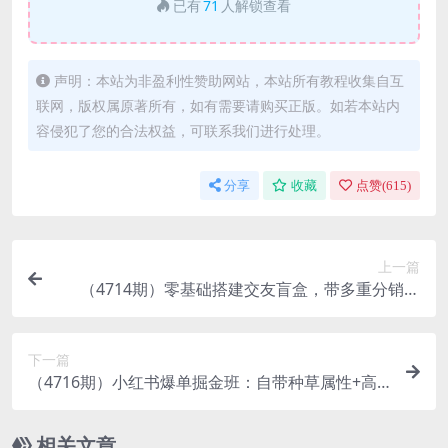
已有
71
人解锁查看
声明：本站为非盈利性赞助网站，本站所有教程收集自互
联网，版权属原著所有，如有需要请购买正版。如若本站内
容侵犯了您的合法权益，可联系我们进行处理。
分享
收藏
点赞(
615
)
上一篇
（4714期）零基础搭建交友盲盒，带多重分销系
统，搭建即可开启躺赚模式【源码+教程】
下一篇
（4716期）小红书爆单掘金班：自带种草属性+高
质量女粉 准备篇+布局篇+规则篇+运营篇
相关文章