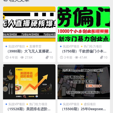
实战VIP项目
直播带货
实战VIP项目
热门给力项目
（3980期）大飞无人直播硬核
（5750期）千款捞偏门小本创
爆单技术，轻松玩转无人直
业小项目，总有一款适合你
4 年前
27.6K
10
3 年前
47.4K
10
播，暴利躺赚
【无水印】
实战VIP项目
热门给力项目
实战VIP项目
虚拟项目
（15528期）美团排名进阶教
（15500期）25年Deepseek
程：专为餐饮行业商家设计，
最新内容洗稿术，知乎爆款长