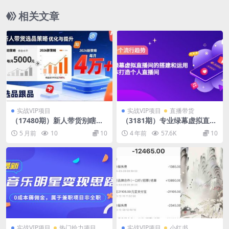
相关文章
实战VIP项目
实战VIP项目
直播带货
（17480期）新人带货别瞎选
（3181期）专业绿幕虚拟直播
品！这套2026全新选品跟品策
间的搭建和运用，低成本打造
5 月前
10
10
4 年前
57.6K
10
略，让我的佣金从0做到每月4
个人直播间（详细视频实操）
万+
实战VIP项目
热门给力项目
实战VIP项目
小红书