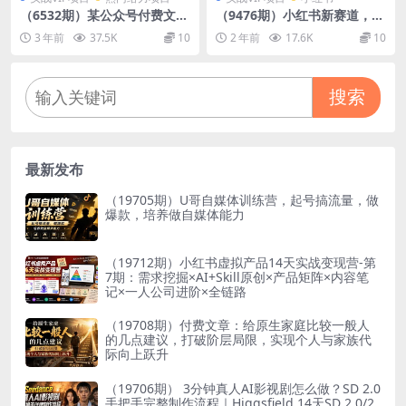
（6532期）某公众号付费文章
（9476期）小红书新赛道，商
《音乐明星变现思路，0成本
单接到手软，涨粉迅速，月入
3 年前
37.5K
10
2 年前
17.6K
10
薅佣金，属于兼职项目非全
1w+
职》
搜索
最新发布
（19705期）U哥自媒体训练营，起号搞流量，做
爆款，培养做自媒体能力
（19712期）小红书虚拟产品14天实战变现营-第
7期：需求挖掘×AI+Skill原创×产品矩阵×内容笔
记×一人公司进阶×全链路
（19708期）付费文章：给原生家庭比较一般人
的几点建议，打破阶层局限，实现个人与家族代
际向上跃升
（19706期） 3分钟真人AI影视剧怎么做？SD 2.0
手把手完整制作流程｜Higgsfield 14天SD 2.0/2.