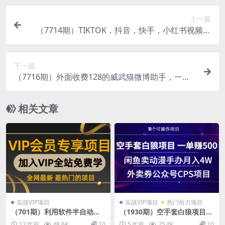
上一篇
（7714期）TIKTOK，抖音，快手，小红书视频批
量下载工具加教程
下一篇
（7716期）外面收费128的威武猫微博助手，一键
采集一键发布微博今日/大鱼头条【微…
相关文章
实战VIP项目
实战VIP项目
热门给力项目
（701期）利用软件半自动赚
（1930期）空手套白狼项目
钱：一单利润在2.3百，轻松日
一单赚500+闲鱼卖动漫手办月
12 年前
48.6K
10
5 年前
75.4K
10