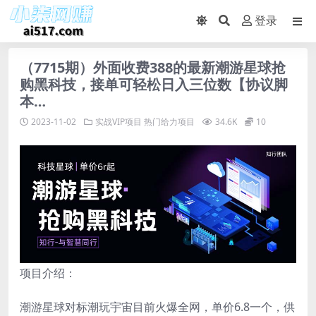
登录
（7715期）外面收费388的最新潮游星球抢
购黑科技，接单可轻松日入三位数【协议脚
本…
2023-11-02
实战VIP项目
热门给力项目
34.6K
10
项目介绍：
潮游星球对标潮玩宇宙目前火爆全网，单价6.8一个，供