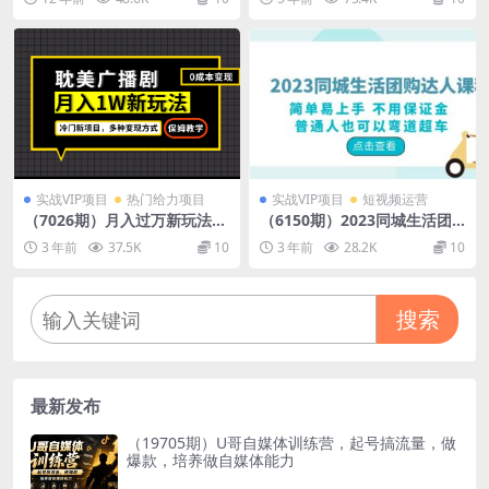
赚500+前期设置后期维护即可
入4W+外卖券公众号CPS项目
实战VIP项目
热门给力项目
实战VIP项目
短视频运营
（7026期）月入过万新玩法，
（6150期）2023同城生活团
耽美广播剧，变现简单粗暴有
购-达人课程，简单易上手 不
3 年前
37.5K
10
3 年前
28.2K
10
手就会
用保证金 普通人也可以弯道超
车
搜索
最新发布
（19705期）U哥自媒体训练营，起号搞流量，做
爆款，培养做自媒体能力