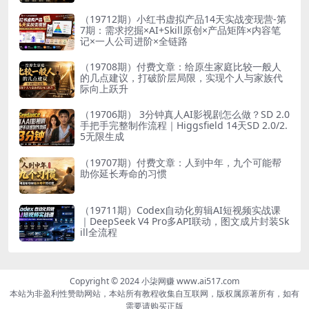
（19712期）小红书虚拟产品14天实战变现营-第
7期：需求挖掘×AI+Skill原创×产品矩阵×内容笔
记×一人公司进阶×全链路
（19708期）付费文章：给原生家庭比较一般人
的几点建议，打破阶层局限，实现个人与家族代
际向上跃升
（19706期） 3分钟真人AI影视剧怎么做？SD 2.0
手把手完整制作流程｜Higgsfield 14天SD 2.0/2.
5无限生成
（19707期）付费文章：人到中年，九个可能帮
助你延长寿命的习惯
（19711期）Codex自动化剪辑AI短视频实战课
｜DeepSeek V4 Pro多API联动，图文成片封装Sk
ill全流程
Copyright © 2024 小柒网赚 www.ai517.com
本站为非盈利性赞助网站，本站所有教程收集自互联网，版权属原著所有，如有
需要请购买正版