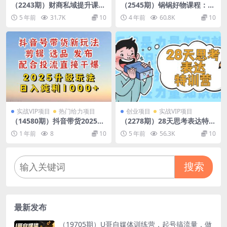
（2243期）财商私域提升课，
（2545期）锅锅好物课程：短
帮助传统电商、微商、线下门
视频带货从零基础到精通，只
5 年前
31.7K
10
4 年前
60.8K
10
店、实体店转型
需手机+实操
实战VIP项目
热门给力项目
创业项目
实战VIP项目
（14580期）抖音带货2025升
（2278期）28天思考表达特训
级新玩法，超详细实操来袭，
营：基础阶段、系统精讲、知
1 年前
8
10
5 年前
56.3K
10
从起号到剪辑，再到选品，
识拓展、进阶提高、案例实践
配…
搜索
最新发布
（19705期）U哥自媒体训练营，起号搞流量，做