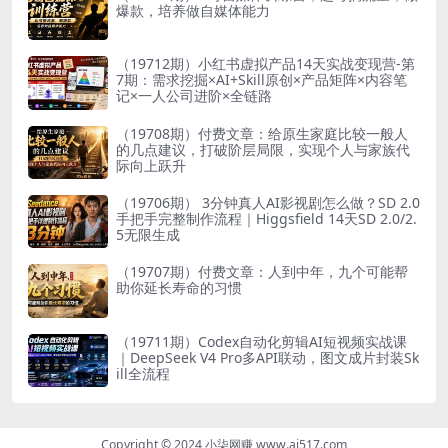
爆款，培养做自媒体能力
（19712期）小红书虚拟产品14天实战变现营-第
7期：需求挖掘×AI+Skill原创×产品矩阵×内容笔
记×一人公司进阶×全链路
（19708期）付费文章：给原生家庭比较一般人
的几点建议，打破阶层局限，实现个人与家族代
际向上跃升
（19706期） 3分钟真人AI影视剧怎么做？SD 2.0
手把手完整制作流程｜Higgsfield 14天SD 2.0/2.
5无限生成
（19707期）付费文章：人到中年，九个可能帮
助你延长寿命的习惯
（19711期）Codex自动化剪辑AI短视频实战课
｜DeepSeek V4 Pro多API联动，图文成片封装Sk
ill全流程
Copyright © 2024 小柒网赚 www.ai517.com