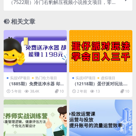
（7522期）冷门右豹解压视频小说推文项目，零粉
丝变现，日入1000-1500+（附1525G素材)
相关文章
实战VIP项目
热门给力项目
实战VIP项目
虚拟项目
（1885期）免费送净水器 却
（12118期）蛋仔派对玩法.学
能赚1198元+B站引流+微博挂
会日入三千.磁力巨星跟游戏发
5 年前
38.4K
10
2 年前
13
10
着就来红包 一天200 (5个项
行人都能做
目)