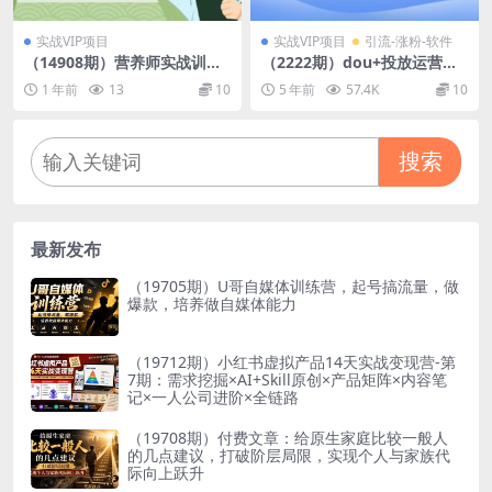
实战VIP项目
实战VIP项目
引流-涨粉-软件
（14908期）营养师实战训练
（2222期）dou+投放运营
营，体重管理逻辑，健康评估
课：搞懂运营与投放，全面提
1 年前
13
10
5 年前
57.4K
10
方法，个性化方案设计
升账号的流量运营效率
搜索
最新发布
（19705期）U哥自媒体训练营，起号搞流量，做
爆款，培养做自媒体能力
（19712期）小红书虚拟产品14天实战变现营-第
7期：需求挖掘×AI+Skill原创×产品矩阵×内容笔
记×一人公司进阶×全链路
（19708期）付费文章：给原生家庭比较一般人
的几点建议，打破阶层局限，实现个人与家族代
际向上跃升