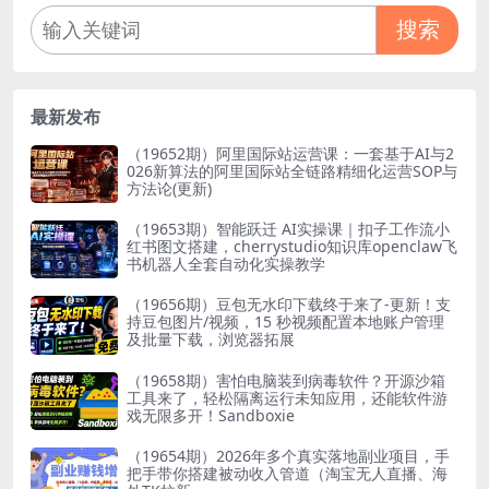
搜索
最新发布
（19652期）阿里国际站运营课：一套基于AI与2
026新算法的阿里国际站全链路精细化运营SOP与
方法论(更新)
（19653期）智能跃迁 AI实操课｜扣子工作流小
红书图文搭建，cherrystudio知识库openclaw飞
书机器人全套自动化实操教学
（19656期）豆包无水印下载终于来了-更新！支
持豆包图片/视频，15 秒视频配置本地账户管理
及批量下载，浏览器拓展
（19658期）害怕电脑装到病毒软件？开源沙箱
工具来了，轻松隔离运行未知应用，还能软件游
戏无限多开！Sandboxie
（19654期）2026年多个真实落地副业项目，手
把手带你搭建被动收入管道（淘宝无人直播、海