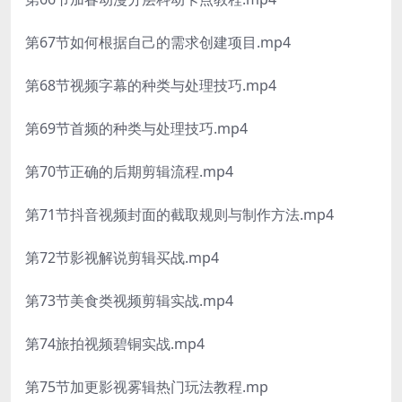
第67节如何根据自己的需求创建项目.mp4
第68节视频字幕的种类与处理技巧.mp4
第69节首频的种类与处理技巧.mp4
第70节正确的后期剪辑流程.mp4
第71节抖音视频封面的截取规则与制作方法.mp4
第72节影视解说剪辑买战.mp4
第73节美食类视频剪辑实战.mp4
第74旅拍视频碧铜实战.mp4
第75节加更影视雾辑热门玩法教程.mp