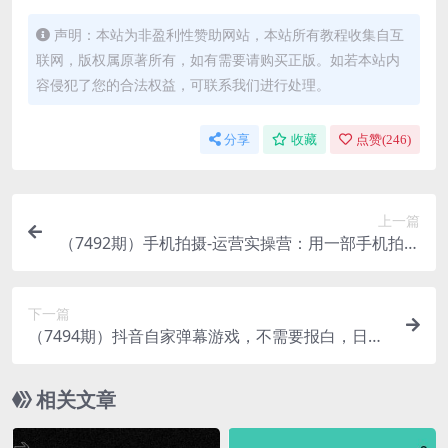
声明：本站为非盈利性赞助网站，本站所有教程收集自互
联网，版权属原著所有，如有需要请购买正版。如若本站内
容侵犯了您的合法权益，可联系我们进行处理。
分享
收藏
点赞(
246
)
上一篇
（7492期）手机拍摄-运营实操营：用一部手机拍大
片，轻松做出爆款视频获得收益 (38节)
下一篇
（7494期）抖音自家弹幕游戏，不需要报白，日入
1000+
相关文章