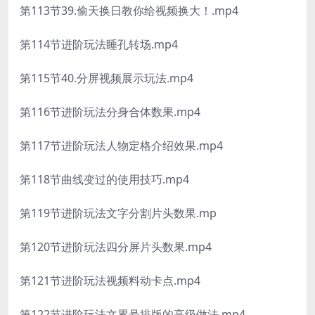
第113节39.偷天换日教你给视频换大！.mp4
第114节进阶玩法睡孔转场.mp4
第115节40.分屏视频展示玩法.mp4
第116节进阶玩法分身合体数果.mp4
第117节进阶玩法人物定格介绍效果.mp4
第118节曲线变过的使用技巧.mp4
第119节进阶玩法文字分割片头数果.mp
第120节进阶玩法四分屏片头数果.mp4
第121节进阶玩法视频料动卡点.mp4
第122节进阶玩法文累号排版的高级做法.mp4