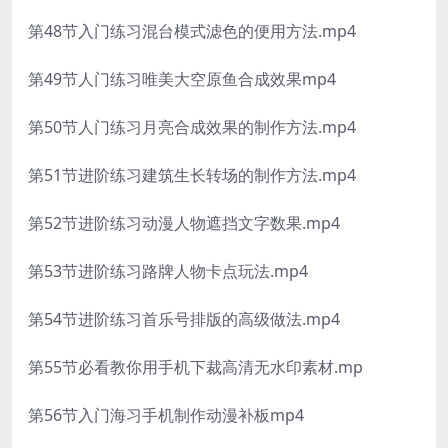
第48节入门练习混台模式滤色的便用方法.mp4
第49节人门练习唯美大空原鱼合成效果mp4
第50节人门练习月亮合成效果的制作方法.mp4
第51节进阶练习建筑生长转场的制作方法.mp4
第52节进阶练习动漫人物遮挡文字数果.mp4
第53节进阶练习路牌人物卡点玩法.mp4
第54节进阶练习首乐号排版的高级做法.mp4
第55节必看教你用手机下裁高清无水印素材.mp
第56节入门海习手机制作动漫补板mp4