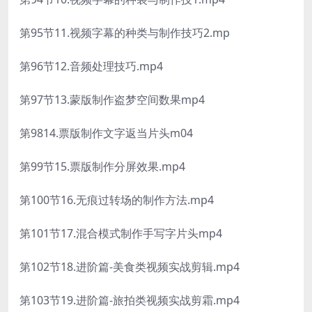
第95节11.视频字幕的种类与制作技巧2.mp
第96节12.音频处理技巧.mp4
第97节13.蒙版制作盗梦空间数果mp4
第9814.票版制作文字返当片头m04
第99节15.票版制作分屏效果.mp4
第100节16.无痕过转场的制作方法.mp4
第101节17.混合模式制作手写字片头mp4
第102节18.进阶篇-美食类视频实战剪辑.mp4
第103节19.进阶篇-旅拍类视频实战剪霜.mp4