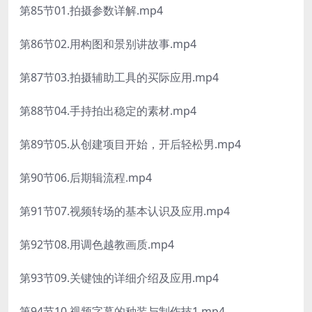
第85节01.拍摄参数详解.mp4
第86节02.用构图和景别讲故事.mp4
第87节03.拍摄辅助工具的买际应用.mp4
第88节04.手持拍出稳定的素材.mp4
第89节05.从创建项目开始，开后轻松男.mp4
第90节06.后期辑流程.mp4
第91节07.视频转场的基本认识及应用.mp4
第92节08.用调色越教画质.mp4
第93节09.关键蚀的详细介绍及应用.mp4
第94节10.视频字幕的种装与制作技1.mp4