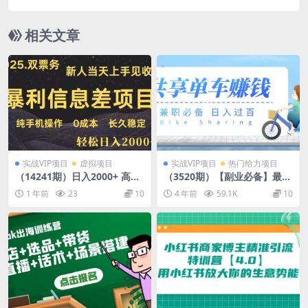
机50+
相关文章
实战VIP项目
虚拟项目
实战VIP项目
热门给力项目
（14241期）日入2000+ 高利
（3520期）【副业必备】最新
润信息差项目 副业翻身 新人
骑共享单车赚钱项目，轻松日
1 年前
23
10
4 年前
59.1K
10
当天收益 小白长期饭票
入200+