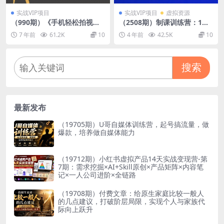
实战VIP项目
实战VIP项目
虚拟资源
（990期）《手机轻松拍视
（2508期）制课训练营：1天
频》训练营课，人人都是vlog
学完，教你做好知识付费与制
7 年前
61.2K
10
4 年前
42.5K
10
er（全套课程）
作课程
搜索
最新发布
（19705期）U哥自媒体训练营，起号搞流量，做
爆款，培养做自媒体能力
（19712期）小红书虚拟产品14天实战变现营-第
7期：需求挖掘×AI+Skill原创×产品矩阵×内容笔
记×一人公司进阶×全链路
（19708期）付费文章：给原生家庭比较一般人
的几点建议，打破阶层局限，实现个人与家族代
际向上跃升