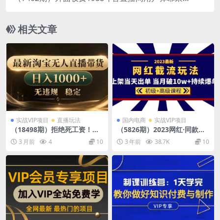
+无限私信机快速精准获客【脚本+教程】
相关文章
实战VIP项目
直播玩法
国内电商
实战VIP项目
（18498期）拒绝死工资！淘
（5826期）2023网红·同款截
宝无人直播，让你睡觉都在进
流玩法【初级+高级课程】上
3 月前
4
10
3 年前
38.7K
10
账
架当天出单 当月破10w+持续
爆单